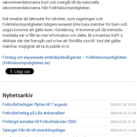
rekommendationerna bort och övergår till de nationella
FÖRENINGSDOMARE
rekommendationerna från Folkhälsomyndigheten.
DOKUMENT
Det innebär att lättnader för idrotten, som regeringen och
Folkhälsomyndigheten tidigare aviserat (inte bara matcher för barn och
OM KLUBBEN
unga) kommer att gälla även i Gävleborg. Vi kommer på vår hemsida
meddela när vi fått än mer information om detta. Bl a inväntas SvFF:s
riktlinjer där det framgår vad vi har att förhålla oss till. Vad det gäller
KONTAKT
matcher, möjlighet att ta in publik m m.
Förslag om anpassade smittskyddsåtgärder — Folkhälsomyndigheten
(folkhalsomyndigheten.se)
Nyhetsarkiv
Fotbollsfredagen flyttas till 7 augusti
2026-07-29 10:53
Fotbollsfredag på Lilla Ankarvallen!
2026-06-22 13:38
Förlängd anmälan till Fotbollsskolan 2026
2026-05-26 21:31
Talanger från IIK till utvecklingsläger
2026-05-15 12:40