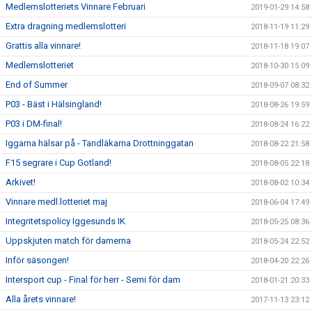
Medlemslotteriets Vinnare Februari
2019-01-29 14:58
Extra dragning medlemslotteri
2018-11-19 11:29
Grattis alla vinnare!
2018-11-18 19:07
Medlemslotteriet
2018-10-30 15:09
End of Summer
2018-09-07 08:32
P03 - Bäst i Hälsingland!
2018-08-26 19:59
P03 i DM-final!
2018-08-24 16:22
Iggarna hälsar på - Tandläkarna Drottninggatan
2018-08-22 21:58
F15 segrare i Cup Gotland!
2018-08-05 22:18
Arkivet!
2018-08-02 10:34
Vinnare medl.lotteriet maj
2018-06-04 17:49
Integritetspolicy Iggesunds IK
2018-05-25 08:36
Uppskjuten match för damerna
2018-05-24 22:52
Inför säsongen!
2018-04-20 22:26
Intersport cup - Final för herr - Semi för dam
2018-01-21 20:33
Alla årets vinnare!
2017-11-13 23:12