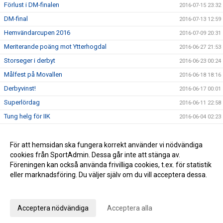
Förlust i DM-finalen
2016-07-15 23:32
DM-final
2016-07-13 12:59
Hemvändarcupen 2016
2016-07-09 20:31
Meriterande poäng mot Ytterhogdal
2016-06-27 21:53
Storseger i derbyt
2016-06-23 00:24
Målfest på Movallen
2016-06-18 18:16
Derbyvinst!
2016-06-17 00:01
Superlördag
2016-06-11 22:58
Tung helg för IIK
2016-06-04 02:23
Notiser via e-post
2016-06-01 01:31
Dubbelvinst!
För att hemsidan ska fungera korrekt använder vi nödvändiga
2016-05-28 19:09
cookies från SportAdmin. Dessa går inte att stänga av.
Hemvändarcupen 2016
2016-05-04 16:30
Föreningen kan också använda frivilliga cookies, t.ex. för statistik
eller marknadsföring. Du väljer själv om du vill acceptera dessa.
Anpassa dina val
Cookie-inställningar
Gå till Webbversion
Acceptera nödvändiga
Acceptera alla