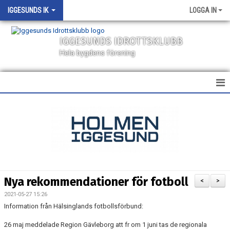
IGGESUNDS IK
LOGGA IN
IGGESUNDS IDROTTSKLUBB
Hela bygdens förening
HEM
NYHETER
KALENDER
MATCHER
Nya rekommendationer för fotboll
<
>
VÅRA LAG
2021-05-27 15:26
Information från Hälsinglands fotbollsförbund:
SPONSORER
26 maj meddelade Region Gävleborg att fr om 1 juni tas de regionala