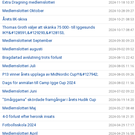
Extra Dragning medlemslotteri
2024-11-18 10:37
Medlemslotteri Oktober
2024-10-28 09:27
Årets IIK-skiva
2024-10-21 08:53
Thomas Groth väljer att skänka 75 000:- till Iggesunds
2024-10-17 08:47
IK!!!&#128591;&#129293;&#128153;
Medlemslotteriet September
2024-09-30 09:23
Medlemslotteri augusti
2024-09-02 09:52
Bragdartad avslutning trots förlust
2024-08-15 22:42
Medlemslotteri Juli
2024-08-05 11:16
P13 vinner årets upplaga av MidNordic Cup!!!&#127942;
2024-08-05 09:26
Dags för anmälan till Camp Igge Cup 2024
2024-08-02 11:56
Medlemslotteri Juni
2024-07-02 09:22
"Småiggarna" skördade framgångar i årets Hudik Cup
2024-06-19 14:20
Medlemslotteri Maj
2024-05-27 08:48
4-0 förlust efter heroisk insats
2024-05-18 21:31
Fotbollsskola 2024
2024-04-29 17:17
Medlemslotteri April
2024-04-29 16:58