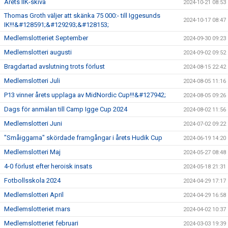
Årets IIK-skiva
2024-10-21 08:53
Thomas Groth väljer att skänka 75 000:- till Iggesunds
2024-10-17 08:47
IK!!!&#128591;&#129293;&#128153;
Medlemslotteriet September
2024-09-30 09:23
Medlemslotteri augusti
2024-09-02 09:52
Bragdartad avslutning trots förlust
2024-08-15 22:42
Medlemslotteri Juli
2024-08-05 11:16
P13 vinner årets upplaga av MidNordic Cup!!!&#127942;
2024-08-05 09:26
Dags för anmälan till Camp Igge Cup 2024
2024-08-02 11:56
Medlemslotteri Juni
2024-07-02 09:22
"Småiggarna" skördade framgångar i årets Hudik Cup
2024-06-19 14:20
Medlemslotteri Maj
2024-05-27 08:48
4-0 förlust efter heroisk insats
2024-05-18 21:31
Fotbollsskola 2024
2024-04-29 17:17
Medlemslotteri April
2024-04-29 16:58
Medlemslotteriet mars
2024-04-02 10:37
Medlemslotteriet februari
2024-03-03 19:39