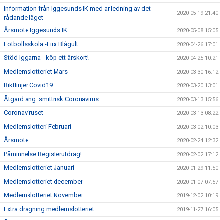
Information från Iggesunds IK med anledning av det
2020-05-19 21:40
rådande läget
Årsmöte Iggesunds IK
2020-05-08 15:05
Fotbollsskola -Lira Blågult
2020-04-26 17:01
Stöd Iggarna - köp ett årskort!
2020-04-25 10:21
Medlemslotteriet Mars
2020-03-30 16:12
Riktlinjer Covid19
2020-03-20 13:01
Åtgärd ang. smittrisk Coronavirus
2020-03-13 15:56
Coronaviruset
2020-03-13 08:22
Medlemslotteri Februari
2020-03-02 10:03
Årsmöte
2020-02-24 12:32
Påminnelse Registerutdrag!
2020-02-02 17:12
Medlemslotteriet Januari
2020-01-29 11:50
Medlemslotteriet december
2020-01-07 07:57
Medlemslotteriet November
2019-12-02 10:19
Extra dragning medlemslotteriet
2019-11-27 16:05