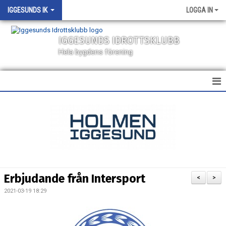
IGGESUNDS IK
LOGGA IN
IGGESUNDS IDROTTSKLUBB
Hela bygdens förening
HEM
NYHETER
KALENDER
MATCHER
Erbjudande från Intersport
<
>
VÅRA LAG
2021-03-19 18:29
SPONSORER