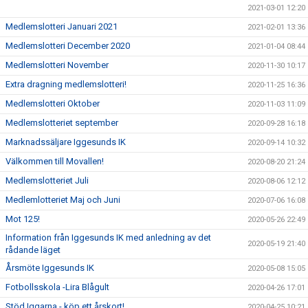
2021-03-01 12:20
Medlemslotteri Januari 2021
2021-02-01 13:36
Medlemslotteri December 2020
2021-01-04 08:44
Medlemslotteri November
2020-11-30 10:17
Extra dragning medlemslotteri!
2020-11-25 16:36
Medlemslotteri Oktober
2020-11-03 11:09
Medlemslotteriet september
2020-09-28 16:18
Marknadssäljare Iggesunds IK
2020-09-14 10:32
Välkommen till Movallen!
2020-08-20 21:24
Medlemslotteriet Juli
2020-08-06 12:12
Medlemlotteriet Maj och Juni
2020-07-06 16:08
Mot 125!
2020-05-26 22:49
Information från Iggesunds IK med anledning av det
2020-05-19 21:40
rådande läget
Årsmöte Iggesunds IK
2020-05-08 15:05
Fotbollsskola -Lira Blågult
2020-04-26 17:01
Stöd Iggarna - köp ett årskort!
2020-04-25 10:21