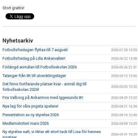
FÖRENINGSDOMARE
Stort grattis!
DOKUMENT
OM KLUBBEN
Nyhetsarkiv
KONTAKT
Fotbollsfredagen flyttas till 7 augusti
2026-07-29 10:53
Fotbollsfredag på Lilla Ankarvallen!
2026-06-22 13:38
Förlängd anmälan till Fotbollsskolan 2026
2026-05-26 21:31
Talanger från IIK till utvecklingsläger
2026-05-15 12:40
Det finns fortfarande platser kvar - anmäl dig till
2026-05-05 10:32
fotbollsskolan 2026!
Fira Valborg på Ankarmon med Iggesunds IK!
2026-04-29 19:22
Nya lag för våra yngsta spelare!
2026-04-21 16:34
Presentation av ny styrelse 2026
2026-04-10 16:40
Medlemslotteri mars 2026
2026-04-08 10:29
Ny styrelse satt, vi riktar ett stort tack till Lisa för hennes
2026-03-31 10:29
insatser