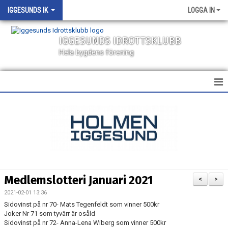
IGGESUNDS IK
LOGGA IN
IGGESUNDS IDROTTSKLUBB
Hela bygdens förening
HEM
NYHETER
KALENDER
MATCHER
Medlemslotteri Januari 2021
<
>
VÅRA LAG
2021-02-01 13:36
Sidovinst på nr 70- Mats Tegenfeldt som vinner 500kr
SPONSORER
Joker Nr 71 som tyvärr är osåld
Sidovinst på nr 72- Anna-Lena Wiberg som vinner 500kr