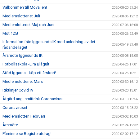
Välkommen till Movallen!
2020-08-20 21:24
Medlemslotteriet Juli
2020-08-06 12:12
Medlemlotteriet Maj och Juni
2020-07-06 16:08
Mot 125!
2020-05-26 22:49
Information från Iggesunds IK med anledning av det
2020-05-19 21:40
rådande läget
Årsmöte Iggesunds IK
2020-05-08 15:05
Fotbollsskola -Lira Blågult
2020-04-26 17:01
Stöd Iggarna - köp ett årskort!
2020-04-25 10:21
Medlemslotteriet Mars
2020-03-30 16:12
Riktlinjer Covid19
2020-03-20 13:01
Åtgärd ang. smittrisk Coronavirus
2020-03-13 15:56
Coronaviruset
2020-03-13 08:22
Medlemslotteri Februari
2020-03-02 10:03
Årsmöte
2020-02-24 12:32
Påminnelse Registerutdrag!
2020-02-02 17:12