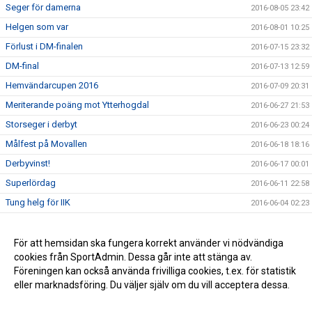
Seger för damerna
2016-08-05 23:42
Helgen som var
2016-08-01 10:25
Förlust i DM-finalen
2016-07-15 23:32
DM-final
2016-07-13 12:59
Hemvändarcupen 2016
2016-07-09 20:31
Meriterande poäng mot Ytterhogdal
2016-06-27 21:53
Storseger i derbyt
2016-06-23 00:24
Målfest på Movallen
2016-06-18 18:16
Derbyvinst!
2016-06-17 00:01
Superlördag
2016-06-11 22:58
Tung helg för IIK
2016-06-04 02:23
Notiser via e-post
2016-06-01 01:31
Dubbelvinst!
För att hemsidan ska fungera korrekt använder vi nödvändiga
2016-05-28 19:09
cookies från SportAdmin. Dessa går inte att stänga av.
Hemvändarcupen 2016
2016-05-04 16:30
Föreningen kan också använda frivilliga cookies, t.ex. för statistik
eller marknadsföring. Du väljer själv om du vill acceptera dessa.
Anpassa dina val