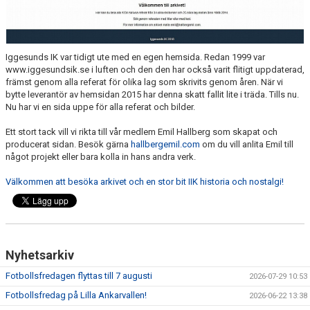
FÖRENINGSDOMARE
DOKUMENT
Iggesunds IK var tidigt ute med en egen hemsida. Redan 1999 var
OM KLUBBEN
www.iggesundsik.se i luften och den den har också varit flitigt uppdaterad,
främst genom alla referat för olika lag som skrivits genom åren. När vi
bytte leverantör av hemsidan 2015 har denna skatt fallit lite i träda. Tills nu.
KONTAKT
Nu har vi en sida uppe för alla referat och bilder.
Ett stort tack vill vi rikta till vår medlem Emil Hallberg som skapat och
producerat sidan. Besök gärna
hallbergemil.com
om du vill anlita Emil till
något projekt eller bara kolla in hans andra verk.
Välkommen att besöka arkivet och en stor bit IIK historia och nostalgi!
Nyhetsarkiv
Fotbollsfredagen flyttas till 7 augusti
2026-07-29 10:53
Fotbollsfredag på Lilla Ankarvallen!
2026-06-22 13:38