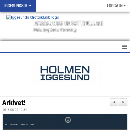
IGGESUNDS IK
LOGGA IN
IGGESUNDS IDROTTSKLUBB
Hela bygdens förening
HEM
NYHETER
KALENDER
MATCHER
Arkivet!
<
>
VÅRA LAG
2018-08-02 10:34
SPONSORER