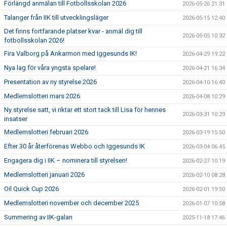
Förlängd anmälan till Fotbollsskolan 2026
2026-05-26 21:31
Talanger från IIK till utvecklingsläger
2026-05-15 12:40
Det finns fortfarande platser kvar - anmäl dig till
2026-05-05 10:32
fotbollsskolan 2026!
Fira Valborg på Ankarmon med Iggesunds IK!
2026-04-29 19:22
Nya lag för våra yngsta spelare!
2026-04-21 16:34
Presentation av ny styrelse 2026
2026-04-10 16:40
Medlemslotteri mars 2026
2026-04-08 10:29
Ny styrelse satt, vi riktar ett stort tack till Lisa för hennes
2026-03-31 10:29
insatser
Medlemslotteri februari 2026
2026-03-19 15:50
Efter 30 år återförenas Webbo och Iggesunds IK
2026-03-04 06:45
Engagera dig i IIK – nominera till styrelsen!
2026-02-27 10:19
Medlemslotteri januari 2026
2026-02-10 08:28
Oil Quick Cup 2026
2026-02-01 19:50
Medlemslotteri november och december 2025
2026-01-07 10:58
Summering av IIK-galan
2025-11-18 17:46