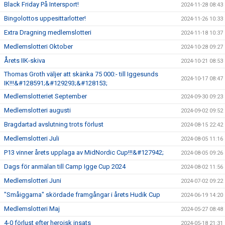
Black Friday På Intersport!
2024-11-28 08:43
Bingolottos uppesittarlotter!
2024-11-26 10:33
Extra Dragning medlemslotteri
2024-11-18 10:37
Medlemslotteri Oktober
2024-10-28 09:27
Årets IIK-skiva
2024-10-21 08:53
Thomas Groth väljer att skänka 75 000:- till Iggesunds
2024-10-17 08:47
IK!!!&#128591;&#129293;&#128153;
Medlemslotteriet September
2024-09-30 09:23
Medlemslotteri augusti
2024-09-02 09:52
Bragdartad avslutning trots förlust
2024-08-15 22:42
Medlemslotteri Juli
2024-08-05 11:16
P13 vinner årets upplaga av MidNordic Cup!!!&#127942;
2024-08-05 09:26
Dags för anmälan till Camp Igge Cup 2024
2024-08-02 11:56
Medlemslotteri Juni
2024-07-02 09:22
"Småiggarna" skördade framgångar i årets Hudik Cup
2024-06-19 14:20
Medlemslotteri Maj
2024-05-27 08:48
4-0 förlust efter heroisk insats
2024-05-18 21:31