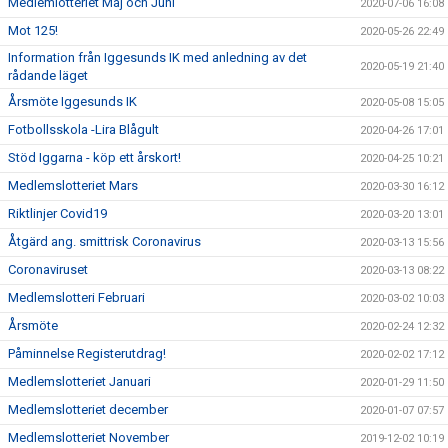
Medlemlotteriet Maj och Juni
2020-07-06 16:08
Mot 125!
2020-05-26 22:49
Information från Iggesunds IK med anledning av det
2020-05-19 21:40
rådande läget
Årsmöte Iggesunds IK
2020-05-08 15:05
Fotbollsskola -Lira Blågult
2020-04-26 17:01
Stöd Iggarna - köp ett årskort!
2020-04-25 10:21
Medlemslotteriet Mars
2020-03-30 16:12
Riktlinjer Covid19
2020-03-20 13:01
Åtgärd ang. smittrisk Coronavirus
2020-03-13 15:56
Coronaviruset
2020-03-13 08:22
Medlemslotteri Februari
2020-03-02 10:03
Årsmöte
2020-02-24 12:32
Påminnelse Registerutdrag!
2020-02-02 17:12
Medlemslotteriet Januari
2020-01-29 11:50
Medlemslotteriet december
2020-01-07 07:57
Medlemslotteriet November
2019-12-02 10:19