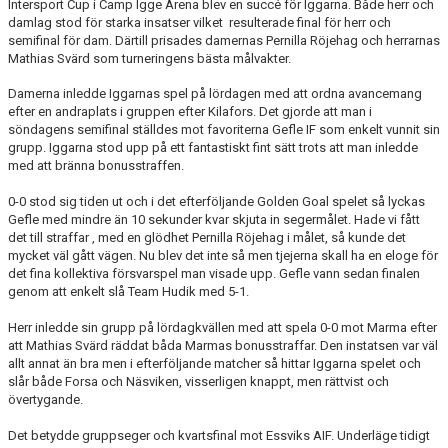
Intersport Cup i Camp Igge Arena blev en succé för Iggarna. Både herr och
damlag stod för starka insatser vilket resulterade final för herr och
semifinal för dam. Därtill prisades damernas Pernilla Röjehag och herrarnas
Mathias Svärd som turneringens bästa målvakter.
Damerna inledde Iggarnas spel på lördagen med att ordna avancemang
efter en andraplats i gruppen efter Kilafors. Det gjorde att man i
söndagens semifinal ställdes mot favoriterna Gefle IF som enkelt vunnit sin
grupp. Iggarna stod upp på ett fantastiskt fint sätt trots att man inledde
med att bränna bonusstraffen.
0-0 stod sig tiden ut och i det efterföljande Golden Goal spelet så lyckas
Gefle med mindre än 10 sekunder kvar skjuta in segermålet. Hade vi fått
det till straffar , med en glödhet Pernilla Röjehag i målet, så kunde det
mycket väl gått vägen. Nu blev det inte så men tjejerna skall ha en eloge för
det fina kollektiva försvarspel man visade upp. Gefle vann sedan finalen
genom att enkelt slå Team Hudik med 5-1.
Herr inledde sin grupp på lördagkvällen med att spela 0-0 mot Marma efter
att Mathias Svärd räddat båda Marmas bonusstraffar. Den instatsen var väl
allt annat än bra men i efterföljande matcher så hittar Iggarna spelet och
slår både Forsa och Näsviken, visserligen knappt, men rättvist och
övertygande.
Det betydde gruppseger och kvartsfinal mot Essviks AIF. Underläge tidigt