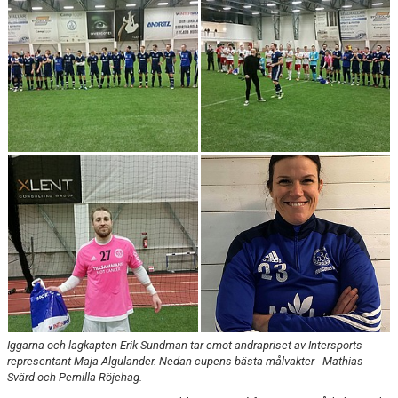
FÖRENINGSDOMARE
DOKUMENT
OM KLUBBEN
KONTAKT
Iggarna och lagkapten Erik Sundman tar emot andrapriset av Intersports
representant Maja Algulander. Nedan cupens bästa målvakter - Mathias
Svärd och Pernilla Röjehag.