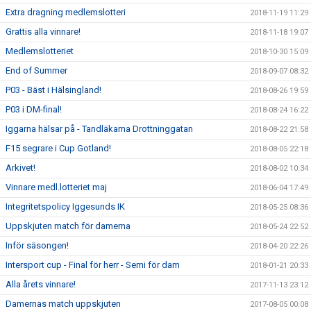
Extra dragning medlemslotteri
2018-11-19 11:29
Grattis alla vinnare!
2018-11-18 19:07
Medlemslotteriet
2018-10-30 15:09
End of Summer
2018-09-07 08:32
P03 - Bäst i Hälsingland!
2018-08-26 19:59
P03 i DM-final!
2018-08-24 16:22
Iggarna hälsar på - Tandläkarna Drottninggatan
2018-08-22 21:58
F15 segrare i Cup Gotland!
2018-08-05 22:18
Arkivet!
2018-08-02 10:34
Vinnare medl.lotteriet maj
2018-06-04 17:49
Integritetspolicy Iggesunds IK
2018-05-25 08:36
Uppskjuten match för damerna
2018-05-24 22:52
Inför säsongen!
2018-04-20 22:26
Intersport cup - Final för herr - Semi för dam
2018-01-21 20:33
Alla årets vinnare!
2017-11-13 23:12
Damernas match uppskjuten
2017-08-05 00:08