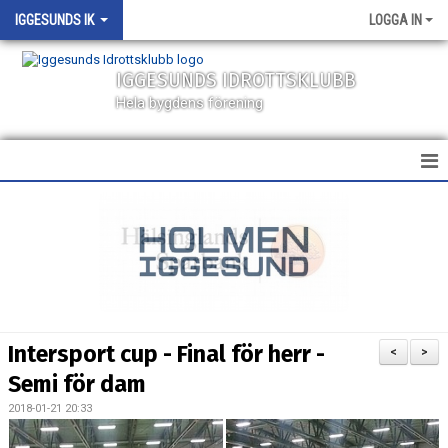
IGGESUNDS IK
LOGGA IN
IGGESUNDS IDROTTSKLUBB
Hela bygdens förening
HEM
NYHETER
KALENDER
MATCHER
Intersport cup - Final för herr -
<
>
VÅRA LAG
Semi för dam
2018-01-21 20:33
SPONSORER