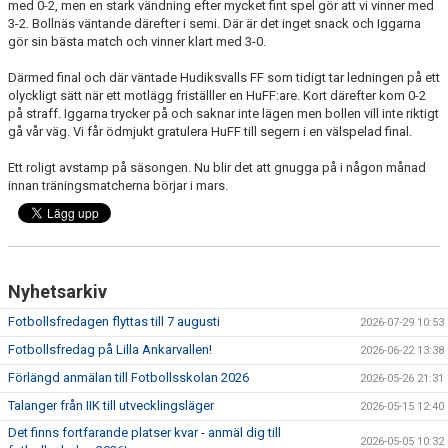
med 0-2, men en stark vändning efter mycket fint spel gör att vi vinner med
3-2. Bollnäs väntande därefter i semi. Där är det inget snack och Iggarna
gör sin bästa match och vinner klart med 3-0.
Därmed final och där väntade Hudiksvalls FF som tidigt tar ledningen på ett
olyckligt sätt när ett motlägg friställler en HuFF:are. Kort därefter kom 0-2
på straff. Iggarna trycker på och saknar inte lägen men bollen vill inte riktigt
gå vår väg. Vi får ödmjukt gratulera HuFF till segern i en välspelad final.
Ett roligt avstamp på säsongen. Nu blir det att gnugga på i någon månad
innan träningsmatcherna börjar i mars.
Nyhetsarkiv
Fotbollsfredagen flyttas till 7 augusti
2026-07-29 10:53
Fotbollsfredag på Lilla Ankarvallen!
2026-06-22 13:38
Förlängd anmälan till Fotbollsskolan 2026
2026-05-26 21:31
Talanger från IIK till utvecklingsläger
2026-05-15 12:40
Det finns fortfarande platser kvar - anmäl dig till
2026-05-05 10:32