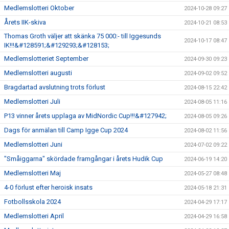
Medlemslotteri Oktober
2024-10-28 09:27
Årets IIK-skiva
2024-10-21 08:53
Thomas Groth väljer att skänka 75 000:- till Iggesunds
2024-10-17 08:47
IK!!!&#128591;&#129293;&#128153;
Medlemslotteriet September
2024-09-30 09:23
Medlemslotteri augusti
2024-09-02 09:52
Bragdartad avslutning trots förlust
2024-08-15 22:42
Medlemslotteri Juli
2024-08-05 11:16
P13 vinner årets upplaga av MidNordic Cup!!!&#127942;
2024-08-05 09:26
Dags för anmälan till Camp Igge Cup 2024
2024-08-02 11:56
Medlemslotteri Juni
2024-07-02 09:22
"Småiggarna" skördade framgångar i årets Hudik Cup
2024-06-19 14:20
Medlemslotteri Maj
2024-05-27 08:48
4-0 förlust efter heroisk insats
2024-05-18 21:31
Fotbollsskola 2024
2024-04-29 17:17
Medlemslotteri April
2024-04-29 16:58