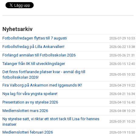
Nyhetsarkiv
Fotbollsfredagen flyttas till 7 augusti
2026-07-29 10:53
Fotbollsfredag på Lilla Ankarvallen!
2026-06-22 13:38
Förlängd anmälan till Fotbollsskolan 2026
2026-05-26 21:31
Talanger från IIK till utvecklingsläger
2026-05-15 12:40
Det finns fortfarande platser kvar - anmäl dig till
2026-05-05 10:32
fotbollsskolan 2026!
Fira Valborg på Ankarmon med Iggesunds IK!
2026-04-29 19:22
Nya lag för våra yngsta spelare!
2026-04-21 16:34
Presentation av ny styrelse 2026
2026-04-10 16:40
Medlemslotteri mars 2026
2026-04-08 10:29
Ny styrelse satt, vi riktar ett stort tack till Lisa för hennes
2026-03-31 10:29
insatser
Medlemslotteri februari 2026
2026-03-19 15:50