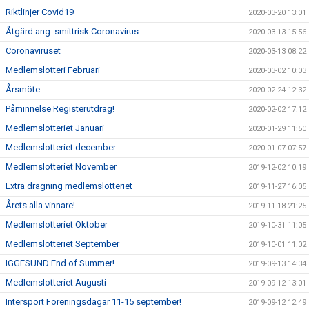
Riktlinjer Covid19
2020-03-20 13:01
Åtgärd ang. smittrisk Coronavirus
2020-03-13 15:56
Coronaviruset
2020-03-13 08:22
Medlemslotteri Februari
2020-03-02 10:03
Årsmöte
2020-02-24 12:32
Påminnelse Registerutdrag!
2020-02-02 17:12
Medlemslotteriet Januari
2020-01-29 11:50
Medlemslotteriet december
2020-01-07 07:57
Medlemslotteriet November
2019-12-02 10:19
Extra dragning medlemslotteriet
2019-11-27 16:05
Årets alla vinnare!
2019-11-18 21:25
Medlemslotteriet Oktober
2019-10-31 11:05
Medlemslotteriet September
2019-10-01 11:02
IGGESUND End of Summer!
2019-09-13 14:34
Medlemslotteriet Augusti
2019-09-12 13:01
Intersport Föreningsdagar 11-15 september!
2019-09-12 12:49