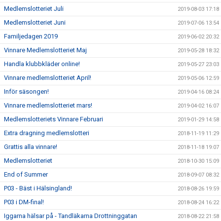
Medlemslotteriet Juli
2019-08-03 17:18
Medlemslotteriet Juni
2019-07-06 13:54
Familjedagen 2019
2019-06-02 20:32
Vinnare Medlemslotteriet Maj
2019-05-28 18:32
Handla klubbkläder online!
2019-05-27 23:03
Vinnare medlemslotteriet April!
2019-05-06 12:59
Inför säsongen!
2019-04-16 08:24
Vinnare medlemslotteriet mars!
2019-04-02 16:07
Medlemslotteriets Vinnare Februari
2019-01-29 14:58
Extra dragning medlemslotteri
2018-11-19 11:29
Grattis alla vinnare!
2018-11-18 19:07
Medlemslotteriet
2018-10-30 15:09
End of Summer
2018-09-07 08:32
P03 - Bäst i Hälsingland!
2018-08-26 19:59
P03 i DM-final!
2018-08-24 16:22
Iggarna hälsar på - Tandläkarna Drottninggatan
2018-08-22 21:58