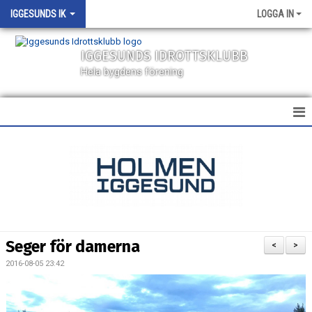
IGGESUNDS IK
LOGGA IN
IGGESUNDS IDROTTSKLUBB
Hela bygdens förening
HEM
NYHETER
KALENDER
MATCHER
Seger för damerna
<
>
VÅRA LAG
2016-08-05 23:42
SPONSORER