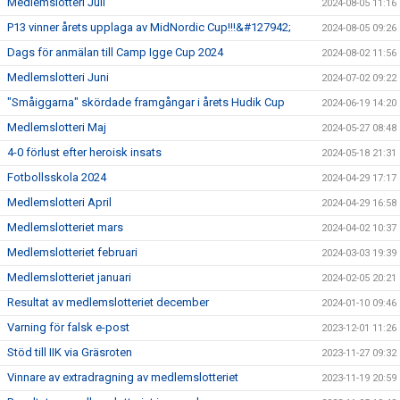
Medlemslotteri Juli
2024-08-05 11:16
P13 vinner årets upplaga av MidNordic Cup!!!&#127942;
2024-08-05 09:26
Dags för anmälan till Camp Igge Cup 2024
2024-08-02 11:56
Medlemslotteri Juni
2024-07-02 09:22
"Småiggarna" skördade framgångar i årets Hudik Cup
2024-06-19 14:20
Medlemslotteri Maj
2024-05-27 08:48
4-0 förlust efter heroisk insats
2024-05-18 21:31
Fotbollsskola 2024
2024-04-29 17:17
Medlemslotteri April
2024-04-29 16:58
Medlemslotteriet mars
2024-04-02 10:37
Medlemslotteriet februari
2024-03-03 19:39
Medlemslotteriet januari
2024-02-05 20:21
Resultat av medlemslotteriet december
2024-01-10 09:46
Varning för falsk e-post
2023-12-01 11:26
Stöd till IIK via Gräsroten
2023-11-27 09:32
Vinnare av extradragning av medlemslotteriet
2023-11-19 20:59