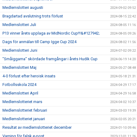
Medlemslotteri augusti
2024-09-02 09:52
Bragdartad avslutning trots förlust
2024-08-15 22:42
Medlemslotteri Juli
2024-08-05 11:16
P13 vinner årets upplaga av MidNordic Cup!!!&#127942;
2024-08-05 09:26
Dags för anmälan till Camp Igge Cup 2024
2024-08-02 11:56
Medlemslotteri Juni
2024-07-02 09:22
"Småiggarna" skördade framgångar i årets Hudik Cup
2024-06-19 14:20
Medlemslotteri Maj
2024-05-27 08:48
4-0 förlust efter heroisk insats
2024-05-18 21:31
Fotbollsskola 2024
2024-04-29 17:17
Medlemslotteri April
2024-04-29 16:58
Medlemslotteriet mars
2024-04-02 10:37
Medlemslotteriet februari
2024-03-03 19:39
Medlemslotteriet januari
2024-02-05 20:21
Resultat av medlemslotteriet december
2024-01-10 09:46
Varning för falsk e-post
2023-12-01 11:26