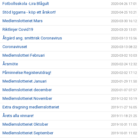
Fotbollsskola -Lira Blågult
2020-04-26 17:01
Stöd Iggarna - köp ett årskort!
2020-04-25 10:21
Medlemslotteriet Mars
2020-03-30 16:12
Riktlinjer Covid19
2020-03-20 13:01
Åtgärd ang. smittrisk Coronavirus
2020-03-13 15:56
Coronaviruset
2020-03-13 08:22
Medlemslotteri Februari
2020-03-02 10:03
Årsmöte
2020-02-24 12:32
Påminnelse Registerutdrag!
2020-02-02 17:12
Medlemslotteriet Januari
2020-01-29 11:50
Medlemslotteriet december
2020-01-07 07:57
Medlemslotteriet November
2019-12-02 10:19
Extra dragning medlemslotteriet
2019-11-27 16:05
Årets alla vinnare!
2019-11-18 21:25
Medlemslotteriet Oktober
2019-10-31 11:05
Medlemslotteriet September
2019-10-01 11:02