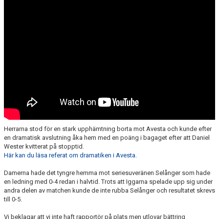
FÖRENINGSDOMARE
DOKUMENT
OM KLUBBEN
KONTAKT
Herrarna stod för en stark upphämtning borta mot Avesta och kunde efter
en dramatisk avslutning åka hem med en poäng i bagaget efter att Daniel
Wester kvitterat på stopptid.
Här kan du läsa referat om dramatiken i Avesta.
Damerna hade det tyngre hemma mot seriesuveränen Selånger som hade
en ledning med 0-4 redan i halvtid. Trots att Iggarna spelade upp sig under
andra delen av matchen kunde de inte rubba Selånger och resultatet skrevs
till 0-5.
Vi beklagar att vi inte haft rapportör på plats men utlovar bättring