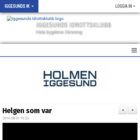
IGGESUNDS IK
LOGGA IN
IGGESUNDS IDROTTSKLUBB
Hela bygdens förening
HEM
NYHETER
KALENDER
MATCHER
Helgen som var
<
>
VÅRA LAG
2016-08-01 10:25
SPONSORER