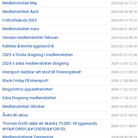
Medlemslotteri Maj
2025-06-16 11:27
Medlemslotterí April
2025-04-28 08:29
Fotbollsskola 2025
2025-04-14 10:10
Medlemslotteri mars
2025-04-01 08:43
Vinnare medlemslotteri februari
2025-02-24 08:29
Kallelse årsmöte Iggesund IK
2025-02-12 08:58
2025´s första dragning i medlemslotteri
2025-01-27 07:58
2024´s sista medlemslotteri dragning
2024-12-30 12:35
Intersport dubblar sitt stöd till föreningslivet!
2024-12-11 09:52
Black Friday På Intersport!
2024-11-28 08:43
Bingolottos uppesittarlotter!
2024-11-26 10:33
Extra Dragning medlemslotteri
2024-11-18 10:37
Medlemslotteri Oktober
2024-10-28 09:27
Årets IIK-skiva
2024-10-21 08:53
Thomas Groth väljer att skänka 75 000:- till Iggesunds
2024-10-17 08:47
IK!!!&#128591;&#129293;&#128153;
Medlemslotteriet September
2024-09-30 09:23