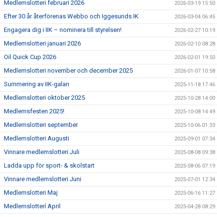
Medlemslotteri februari 2026
2026-03-19 15:50
Efter 30 år återförenas Webbo och Iggesunds IK
2026-03-04 06:45
Engagera dig i IIK – nominera till styrelsen!
2026-02-27 10:19
Medlemslotteri januari 2026
2026-02-10 08:28
Oil Quick Cup 2026
2026-02-01 19:50
Medlemslotteri november och december 2025
2026-01-07 10:58
Summering av IIK-galan
2025-11-18 17:46
Medlemslotteri oktober 2025
2025-10-28 14:00
Medlemsfesten 2025!
2025-10-08 14:49
Medlemslotteri september
2025-10-06 01:33
Medlemslotteri Augusti
2025-09-01 07:34
Vinnare medlemslotteri Juli
2025-08-08 09:38
Ladda upp för sport- & skolstart
2025-08-06 07:19
Vinnare medlemslotteri Juni
2025-07-01 12:34
Medlemslotteri Maj
2025-06-16 11:27
Medlemslotterí April
2025-04-28 08:29