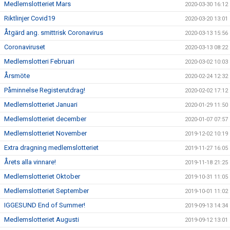
Medlemslotteriet Mars
2020-03-30 16:12
Riktlinjer Covid19
2020-03-20 13:01
Åtgärd ang. smittrisk Coronavirus
2020-03-13 15:56
Coronaviruset
2020-03-13 08:22
Medlemslotteri Februari
2020-03-02 10:03
Årsmöte
2020-02-24 12:32
Påminnelse Registerutdrag!
2020-02-02 17:12
Medlemslotteriet Januari
2020-01-29 11:50
Medlemslotteriet december
2020-01-07 07:57
Medlemslotteriet November
2019-12-02 10:19
Extra dragning medlemslotteriet
2019-11-27 16:05
Årets alla vinnare!
2019-11-18 21:25
Medlemslotteriet Oktober
2019-10-31 11:05
Medlemslotteriet September
2019-10-01 11:02
IGGESUND End of Summer!
2019-09-13 14:34
Medlemslotteriet Augusti
2019-09-12 13:01