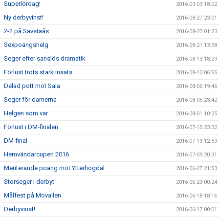
Superlördag!
2016-09-03 18:02
Ny derbyvinst!
2016-08-27 23:01
2-2 på Sävstaås
2016-08-27 01:23
Sexpoängshelg
2016-08-21 13:38
Seger efter sanslös dramatik
2016-08-13 18:29
Förlust trots stark insats
2016-08-13 06:55
Delad pott mot Sala
2016-08-06 19:46
Seger för damerna
2016-08-05 23:42
Helgen som var
2016-08-01 10:25
Förlust i DM-finalen
2016-07-15 23:32
DM-final
2016-07-13 12:59
Hemvändarcupen 2016
2016-07-09 20:31
Meriterande poäng mot Ytterhogdal
2016-06-27 21:53
Storseger i derbyt
2016-06-23 00:24
Målfest på Movallen
2016-06-18 18:16
Derbyvinst!
2016-06-17 00:01