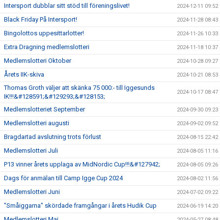
Intersport dubblar sitt stöd till föreningslivet!
2024-12-11 09:52
Black Friday På Intersport!
2024-11-28 08:43
Bingolottos uppesittarlotter!
2024-11-26 10:33
Extra Dragning medlemslotteri
2024-11-18 10:37
Medlemslotteri Oktober
2024-10-28 09:27
Årets IIK-skiva
2024-10-21 08:53
Thomas Groth väljer att skänka 75 000:- till Iggesunds
2024-10-17 08:47
IK!!!&#128591;&#129293;&#128153;
Medlemslotteriet September
2024-09-30 09:23
Medlemslotteri augusti
2024-09-02 09:52
Bragdartad avslutning trots förlust
2024-08-15 22:42
Medlemslotteri Juli
2024-08-05 11:16
P13 vinner årets upplaga av MidNordic Cup!!!&#127942;
2024-08-05 09:26
Dags för anmälan till Camp Igge Cup 2024
2024-08-02 11:56
Medlemslotteri Juni
2024-07-02 09:22
"Småiggarna" skördade framgångar i årets Hudik Cup
2024-06-19 14:20
Medlemslotteri Maj
2024-05-27 08:48