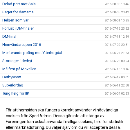
Delad pott mot Sala
2016-08-06 19:46
Seger för damerna
2016-08-05 23:42
Helgen som var
2016-08-01 10:25
Förlust i DM-finalen
2016-07-15 23:32
DM-final
2016-07-13 12:59
Hemvändarcupen 2016
2016-07-09 20:31
Meriterande poäng mot Ytterhogdal
2016-06-27 21:53
Storseger i derbyt
2016-06-23 00:24
Målfest på Movallen
2016-06-18 18:16
Derbyvinst!
2016-06-17 00:01
Superlördag
2016-06-11 22:58
Tung helg för IIK
2016-06-04 02:23
Notiser via e-post
2016-06-01 01:31
Dubbelvinst!
För att hemsidan ska fungera korrekt använder vi nödvändiga
2016-05-28 19:09
cookies från SportAdmin. Dessa går inte att stänga av.
Hemvändarcupen 2016
2016-05-04 16:30
Föreningen kan också använda frivilliga cookies, t.ex. för statistik
eller marknadsföring. Du väljer själv om du vill acceptera dessa.