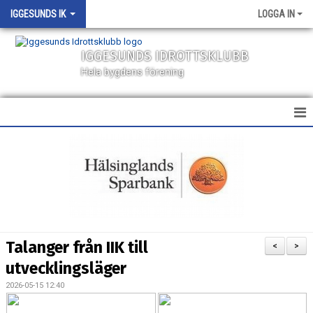
IGGESUNDS IK
LOGGA IN
IGGESUNDS IDROTTSKLUBB
Hela bygdens förening
HEM
NYHETER
KALENDER
MATCHER
Talanger från IIK till
<
>
VÅRA LAG
utvecklingsläger
2026-05-15 12:40
SPONSORER