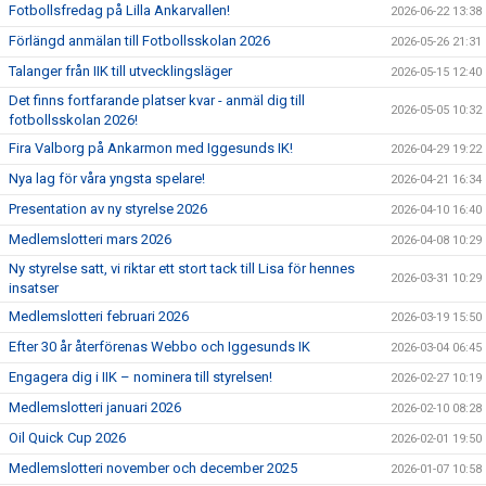
Fotbollsfredag på Lilla Ankarvallen!
2026-06-22 13:38
Förlängd anmälan till Fotbollsskolan 2026
2026-05-26 21:31
Talanger från IIK till utvecklingsläger
2026-05-15 12:40
Det finns fortfarande platser kvar - anmäl dig till
2026-05-05 10:32
fotbollsskolan 2026!
Fira Valborg på Ankarmon med Iggesunds IK!
2026-04-29 19:22
Nya lag för våra yngsta spelare!
2026-04-21 16:34
Presentation av ny styrelse 2026
2026-04-10 16:40
Medlemslotteri mars 2026
2026-04-08 10:29
Ny styrelse satt, vi riktar ett stort tack till Lisa för hennes
2026-03-31 10:29
insatser
Medlemslotteri februari 2026
2026-03-19 15:50
Efter 30 år återförenas Webbo och Iggesunds IK
2026-03-04 06:45
Engagera dig i IIK – nominera till styrelsen!
2026-02-27 10:19
Medlemslotteri januari 2026
2026-02-10 08:28
Oil Quick Cup 2026
2026-02-01 19:50
Medlemslotteri november och december 2025
2026-01-07 10:58