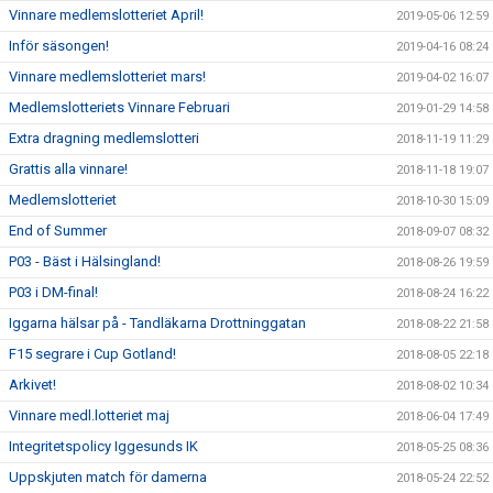
Vinnare medlemslotteriet April!
2019-05-06 12:59
Inför säsongen!
2019-04-16 08:24
Vinnare medlemslotteriet mars!
2019-04-02 16:07
Medlemslotteriets Vinnare Februari
2019-01-29 14:58
Extra dragning medlemslotteri
2018-11-19 11:29
Grattis alla vinnare!
2018-11-18 19:07
Medlemslotteriet
2018-10-30 15:09
End of Summer
2018-09-07 08:32
P03 - Bäst i Hälsingland!
2018-08-26 19:59
P03 i DM-final!
2018-08-24 16:22
Iggarna hälsar på - Tandläkarna Drottninggatan
2018-08-22 21:58
F15 segrare i Cup Gotland!
2018-08-05 22:18
Arkivet!
2018-08-02 10:34
Vinnare medl.lotteriet maj
2018-06-04 17:49
Integritetspolicy Iggesunds IK
2018-05-25 08:36
Uppskjuten match för damerna
2018-05-24 22:52