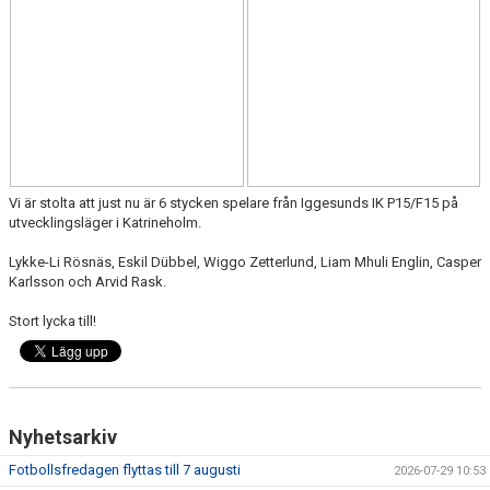
FÖRENINGSDOMARE
DOKUMENT
OM KLUBBEN
KONTAKT
Vi är stolta att just nu är 6 stycken spelare från Iggesunds IK P15/F15 på
utvecklingsläger i Katrineholm.
Lykke-Li Rösnäs, Eskil Dübbel, Wiggo Zetterlund, Liam Mhuli Englin, Casper
Karlsson och Arvid Rask.
Stort lycka till!
Nyhetsarkiv
Fotbollsfredagen flyttas till 7 augusti
2026-07-29 10:53