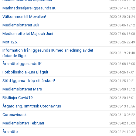
Marknadssäljare Iggesunds IK
2020-09-14 10:32
Välkommen till Movallen!
2020-08-20 21:24
Medlemslotteriet Juli
2020-08-06 12:12
Medlemlotteriet Maj och Juni
2020-07-06 16:08
Mot 125!
2020-05-26 22:49
Information från Iggesunds IK med anledning av det
2020-05-19 21:40
rådande läget
Årsmöte Iggesunds IK
2020-05-08 15:05
Fotbollsskola -Lira Blågult
2020-04-26 17:01
Stöd Iggarna - köp ett årskort!
2020-04-25 10:21
Medlemslotteriet Mars
2020-03-30 16:12
Riktlinjer Covid19
2020-03-20 13:01
Åtgärd ang. smittrisk Coronavirus
2020-03-13 15:56
Coronaviruset
2020-03-13 08:22
Medlemslotteri Februari
2020-03-02 10:03
Årsmöte
2020-02-24 12:32