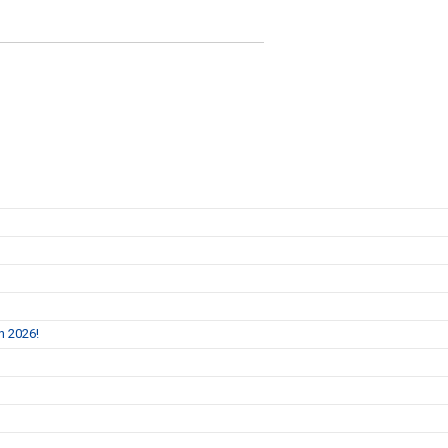
an 2026!