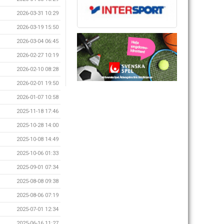
2026-03-31 10:29
2026-03-19 15:50
2026-03-04 06:45
2026-02-27 10:19
2026-02-10 08:28
2026-02-01 19:50
2026-01-07 10:58
2025-11-18 17:46
2025-10-28 14:00
2025-10-08 14:49
2025-10-06 01:33
2025-09-01 07:34
2025-08-08 09:38
2025-08-06 07:19
2025-07-01 12:34
2025-06-16 11:27