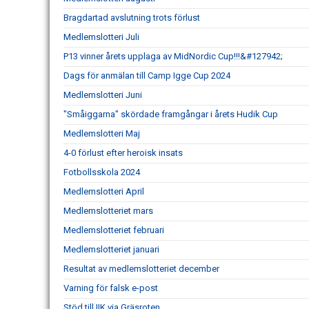
Bragdartad avslutning trots förlust
Medlemslotteri Juli
P13 vinner årets upplaga av MidNordic Cup!!!&#127942;
Dags för anmälan till Camp Igge Cup 2024
Medlemslotteri Juni
"Småiggarna" skördade framgångar i årets Hudik Cup
Medlemslotteri Maj
4-0 förlust efter heroisk insats
Fotbollsskola 2024
Medlemslotteri April
Medlemslotteriet mars
Medlemslotteriet februari
Medlemslotteriet januari
Resultat av medlemslotteriet december
Varning för falsk e-post
Stöd till IIK via Gräsroten