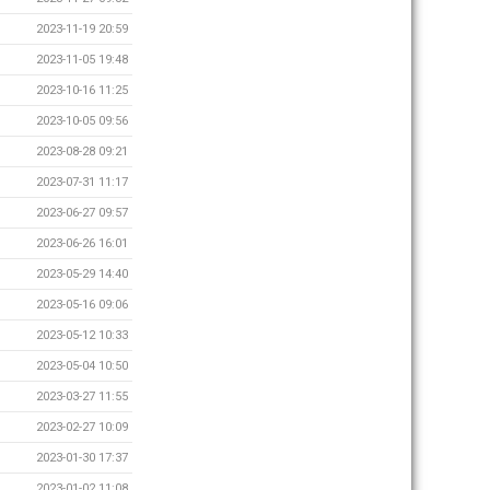
2023-11-19 20:59
2023-11-05 19:48
2023-10-16 11:25
2023-10-05 09:56
2023-08-28 09:21
2023-07-31 11:17
2023-06-27 09:57
2023-06-26 16:01
2023-05-29 14:40
2023-05-16 09:06
2023-05-12 10:33
2023-05-04 10:50
2023-03-27 11:55
2023-02-27 10:09
2023-01-30 17:37
2023-01-02 11:08