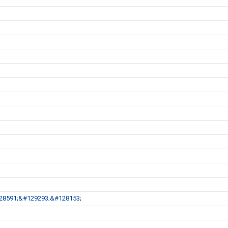
&#128591;&#129293;&#128153;