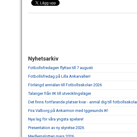
Nyhetsarkiv
Fotbollsfredagen flyttas till 7 augusti
Fotbollsfredag på Lilla Ankarvallen!
Förlängd anmälan till Fotbollsskolan 2026
Talanger från IIK till utvecklingsläger
Det finns fortfarande platser kvar - anmäl dig till fotbollsskol
Fira Valborg på Ankarmon med Iggesunds IK!
Nya lag för våra yngsta spelare!
Presentation av ny styrelse 2026
Medlemslotteri mars 2026