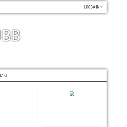
LOGGA IN
UBB
TAKT