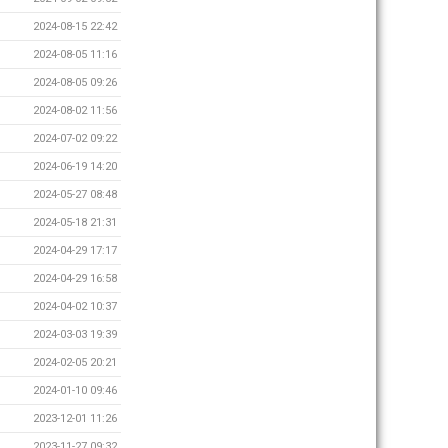
2024-08-15 22:42
2024-08-05 11:16
2024-08-05 09:26
2024-08-02 11:56
2024-07-02 09:22
2024-06-19 14:20
2024-05-27 08:48
2024-05-18 21:31
2024-04-29 17:17
2024-04-29 16:58
2024-04-02 10:37
2024-03-03 19:39
2024-02-05 20:21
2024-01-10 09:46
2023-12-01 11:26
2023-11-27 09:32