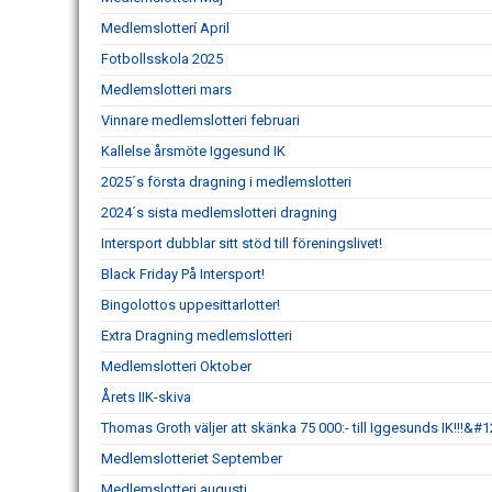
Medlemslotterí April
Fotbollsskola 2025
Medlemslotteri mars
Vinnare medlemslotteri februari
Kallelse årsmöte Iggesund IK
2025´s första dragning i medlemslotteri
2024´s sista medlemslotteri dragning
Intersport dubblar sitt stöd till föreningslivet!
Black Friday På Intersport!
Bingolottos uppesittarlotter!
Extra Dragning medlemslotteri
Medlemslotteri Oktober
Årets IIK-skiva
Thomas Groth väljer att skänka 75 000:- till Iggesunds IK!!!
Medlemslotteriet September
Medlemslotteri augusti