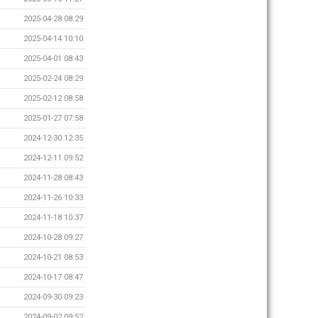
2025-04-28 08:29
2025-04-14 10:10
2025-04-01 08:43
2025-02-24 08:29
2025-02-12 08:58
2025-01-27 07:58
2024-12-30 12:35
2024-12-11 09:52
2024-11-28 08:43
2024-11-26 10:33
2024-11-18 10:37
2024-10-28 09:27
2024-10-21 08:53
2024-10-17 08:47
2024-09-30 09:23
2024-09-02 09:52