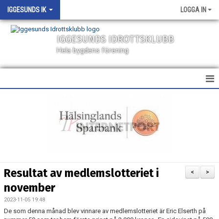
IGGESUNDS IK
LOGGA IN
IGGESUNDS IDROTTSKLUBB
Hela bygdens förening
HEM
NYHETER
KALENDER
MATCHER
Resultat av medlemslotteriet i
<
>
VÅRA LAG
november
2023-11-05 19:48
SPONSORER
De som denna månad blev vinnare av medlemslotteriet är Eric Elserth på