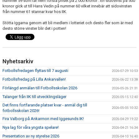
nummer 59 som tar hem första priset på 2 000 kronor . En sidovinst på 500
FÖRENINGSDOMARE
kronor gick ut till Hans Vedin på nummer 60 vilket innebär att sidovinsten
från nummer 61 stannar kvar hos IIK.
DOKUMENT
Stötta Iggarna genom att bli medlem i lotteriet och desto fler som är med
desto större vinster blir det i potten!
OM KLUBBEN
KONTAKT
Nyhetsarkiv
Fotbollsfredagen flyttas till 7 augusti
2026-07-29 10:53
Fotbollsfredag på Lilla Ankarvallen!
2026-06-22 13:38
Förlängd anmälan till Fotbollsskolan 2026
2026-05-26 21:31
Talanger från IIK till utvecklingsläger
2026-05-15 12:40
Det finns fortfarande platser kvar - anmäl dig till
2026-05-05 10:32
fotbollsskolan 2026!
Fira Valborg på Ankarmon med Iggesunds IK!
2026-04-29 19:22
Nya lag för våra yngsta spelare!
2026-04-21 16:34
Presentation av ny styrelse 2026
2026-04-10 16:40