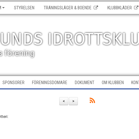
M
STYRELSEN
TRÄNINGSLÄGER & BOENDE
KLUBBKLÄDER
SUNDS IDROTTSKL
s förening
SPONSORER
FÖRENINGSDOMARE
DOKUMENT
OM KLUBBEN
KON
<
>
teri: