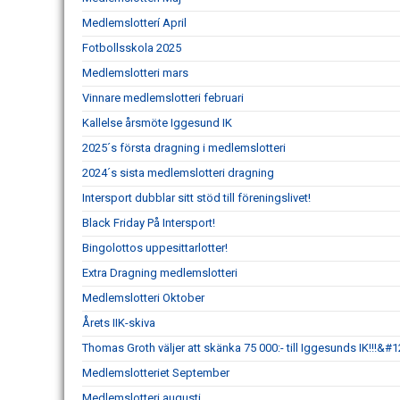
Medlemslotterí April
Fotbollsskola 2025
Medlemslotteri mars
Vinnare medlemslotteri februari
Kallelse årsmöte Iggesund IK
2025´s första dragning i medlemslotteri
2024´s sista medlemslotteri dragning
Intersport dubblar sitt stöd till föreningslivet!
Black Friday På Intersport!
Bingolottos uppesittarlotter!
Extra Dragning medlemslotteri
Medlemslotteri Oktober
Årets IIK-skiva
Thomas Groth väljer att skänka 75 000:- till Iggesunds IK!!!
Medlemslotteriet September
Medlemslotteri augusti