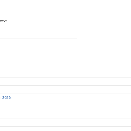
 veva!
an 2026!