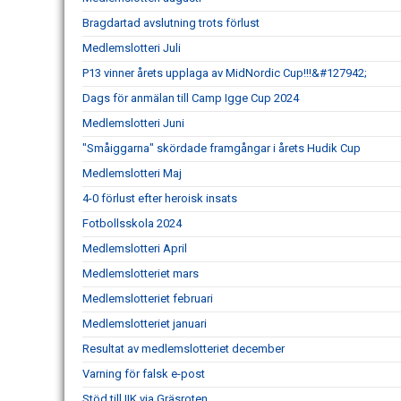
Bragdartad avslutning trots förlust
Medlemslotteri Juli
P13 vinner årets upplaga av MidNordic Cup!!!&#127942;
Dags för anmälan till Camp Igge Cup 2024
Medlemslotteri Juni
"Småiggarna" skördade framgångar i årets Hudik Cup
Medlemslotteri Maj
4-0 förlust efter heroisk insats
Fotbollsskola 2024
Medlemslotteri April
Medlemslotteriet mars
Medlemslotteriet februari
Medlemslotteriet januari
Resultat av medlemslotteriet december
Varning för falsk e-post
Stöd till IIK via Gräsroten