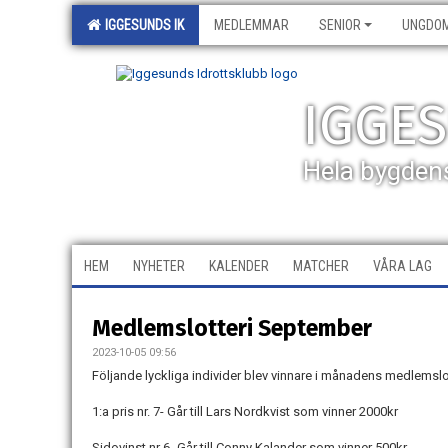
IGGESUNDS IK
MEDLEMMAR
SENIOR
UNGDO
IGGE
Hela bygden
HEM
NYHETER
KALENDER
MATCHER
VÅRA LAG
Medlemslotteri September
2023-10-05 09:56
Följande lyckliga individer blev vinnare i månadens medlemslot
1:a pris nr. 7- Går till Lars Nordkvist som vinner 2000kr
Sidovinst nr 6- Går till Conny Kalander som vinner 500kr