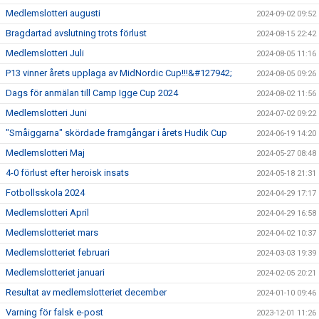
Medlemslotteri augusti
2024-09-02 09:52
Bragdartad avslutning trots förlust
2024-08-15 22:42
Medlemslotteri Juli
2024-08-05 11:16
P13 vinner årets upplaga av MidNordic Cup!!!&#127942;
2024-08-05 09:26
Dags för anmälan till Camp Igge Cup 2024
2024-08-02 11:56
Medlemslotteri Juni
2024-07-02 09:22
"Småiggarna" skördade framgångar i årets Hudik Cup
2024-06-19 14:20
Medlemslotteri Maj
2024-05-27 08:48
4-0 förlust efter heroisk insats
2024-05-18 21:31
Fotbollsskola 2024
2024-04-29 17:17
Medlemslotteri April
2024-04-29 16:58
Medlemslotteriet mars
2024-04-02 10:37
Medlemslotteriet februari
2024-03-03 19:39
Medlemslotteriet januari
2024-02-05 20:21
Resultat av medlemslotteriet december
2024-01-10 09:46
Varning för falsk e-post
2023-12-01 11:26