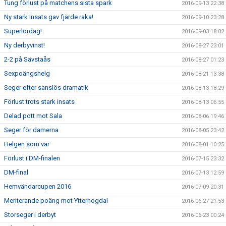
Tung förlust på matchens sista spark
2016-09-13 22:38
Ny stark insats gav fjärde raka!
2016-09-10 23:28
Superlördag!
2016-09-03 18:02
Ny derbyvinst!
2016-08-27 23:01
2-2 på Sävstaås
2016-08-27 01:23
Sexpoängshelg
2016-08-21 13:38
Seger efter sanslös dramatik
2016-08-13 18:29
Förlust trots stark insats
2016-08-13 06:55
Delad pott mot Sala
2016-08-06 19:46
Seger för damerna
2016-08-05 23:42
Helgen som var
2016-08-01 10:25
Förlust i DM-finalen
2016-07-15 23:32
DM-final
2016-07-13 12:59
Hemvändarcupen 2016
2016-07-09 20:31
Meriterande poäng mot Ytterhogdal
2016-06-27 21:53
Storseger i derbyt
2016-06-23 00:24