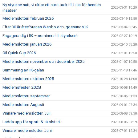
Ny styrelse satt, vi riktar ett stort tack till Lisa för hennes
2026-03-31 10:29
insatser
Medlemslotteri februari 2026
2026-03-19 15:50
Efter 30 år återförenas Webbo och Iggesunds IK
2026-03-04 06:45
Engagera dig i IIK – nominera till styrelsen!
2026-02-27 10:19
Medlemslotteri januari 2026
2026-02-10 08:28
Oil Quick Cup 2026
2026-02-01 19:50
Medlemslotteri november och december 2025
2026-01-07 10:58
Summering av IIK-galan
2025-11-18 17:46
Medlemslotteri oktober 2025
2025-10-28 14:00
Medlemsfesten 2025!
2025-10-08 14:49
Medlemslotteri september
2025-10-06 01:33
Medlemslotteri Augusti
2025-09-01 07:34
Vinnare medlemslotteri Juli
2025-08-08 09:38
Ladda upp för sport- & skolstart
2025-08-06 07:19
Vinnare medlemslotteri Juni
2025-07-01 12:34