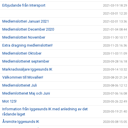
Erbjudande från Intersport
2021-03-19 18:29
2021-03-01 12:20
Medlemslotteri Januari 2021
2021-02-01 13:36
Medlemslotteri December 2020
2021-01-04 08:44
Medlemslotteri November
2020-11-30 10:17
Extra dragning medlemslotteri!
2020-11-25 16:36
Medlemslotteri Oktober
2020-11-03 11:09
Medlemslotteriet september
2020-09-28 16:18
Marknadssäljare Iggesunds IK
2020-09-14 10:32
Välkommen till Movallen!
2020-08-20 21:24
Medlemslotteriet Juli
2020-08-06 12:12
Medlemlotteriet Maj och Juni
2020-07-06 16:08
Mot 125!
2020-05-26 22:49
Information från Iggesunds IK med anledning av det
2020-05-19 21:40
rådande läget
Årsmöte Iggesunds IK
2020-05-08 15:05