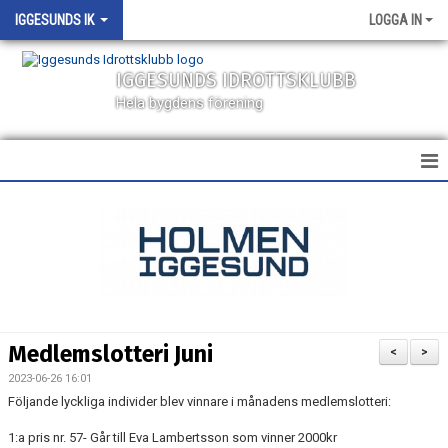
IGGESUNDS IK
LOGGA IN
IGGESUNDS IDROTTSKLUBB
Hela bygdens förening
HEM
NYHETER
KALENDER
MATCHER
Medlemslotteri Juni
<
>
VÅRA LAG
2023-06-26 16:01
Följande lyckliga individer blev vinnare i månadens medlemslotteri:
SPONSORER
1:a pris nr. 57- Går till Eva Lambertsson som vinner 2000kr