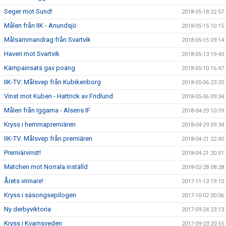
Seger mot Sund!
2018-05-18 22:57
Målen från IIK - Anundsjö
2018-05-15 10:15
Målsammandrag från Svartvik
2018-05-15 09:14
Haveri mot Svartvik
2018-05-13 19:40
Kämpainsats gav poäng
2018-05-10 16:47
IIK-TV: Målsvep från Kubikenborg
2018-05-06 23:20
Vinst mot Kuben - Hattrick av Fridlund
2018-05-06 09:34
Målen från Iggarna - Alsens IF
2018-04-29 10:59
Kryss i hemmapremiären
2018-04-29 09:34
IIK-TV: Målsvep från premiären
2018-04-21 22:40
Premiärvinst!
2018-04-21 20:51
Matchen mot Norrala inställd
2018-02-28 08:28
Årets vinnare!
2017-11-13 19:10
Kryss i säsongsepilogen
2017-10-02 00:06
Ny derbyviktoria
2017-09-24 23:13
Kryss i Kvarnsveden
2017-09-23 20:55