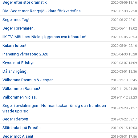
Seger efter stor dramatik
2020-08-09 11:16
DM: Seger mot Rengsjö - klara för kvartsfinal
2020-07-30 22:50
Seger mot Teg!
2020-06-27 22:01
Seger i premiären!
2020-06-14 19:02
IIK-TV: Möt Lars-Niclas, Iggarnas nya tränarduo!
2020-05-05 20:53
Kulan i luften!
2020-05-04 22:16
Planering vårsäsong 2020
2020-04-30 15:28
Kryss mot Edsbyn
2020-03-07 14:09
Då är vi igång!
2020-03-01 13:36
Välkomna Rasmus & Jesper!
2019-12-13 08:45
Välkommen Rasmus!
2019-11-26 21:30
Välkommen Niclas!
2019-11-12 21:23
Seger i avslutningen - Norman tackar för sig och framtiden
2019-09-29 21:57
visade upp sig
Seger i derbyt!
2019-09-22 09:17
Slätstruket på Frösön
2019-09-15 10:03
Seger mot Alsen!
2019-08-31 17:56