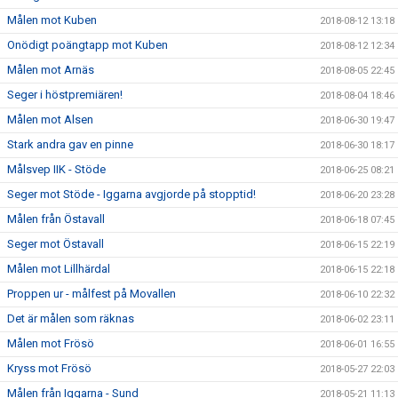
Målen mot Kuben
2018-08-12 13:18
Onödigt poängtapp mot Kuben
2018-08-12 12:34
Målen mot Arnäs
2018-08-05 22:45
Seger i höstpremiären!
2018-08-04 18:46
Målen mot Alsen
2018-06-30 19:47
Stark andra gav en pinne
2018-06-30 18:17
Målsvep IIK - Stöde
2018-06-25 08:21
Seger mot Stöde - Iggarna avgjorde på stopptid!
2018-06-20 23:28
Målen från Östavall
2018-06-18 07:45
Seger mot Östavall
2018-06-15 22:19
Målen mot Lillhärdal
2018-06-15 22:18
Proppen ur - målfest på Movallen
2018-06-10 22:32
Det är målen som räknas
2018-06-02 23:11
Målen mot Frösö
2018-06-01 16:55
Kryss mot Frösö
2018-05-27 22:03
Målen från Iggarna - Sund
2018-05-21 11:13