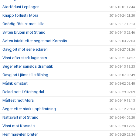
Storförlust i epilogen
2016-10-01 17:44
Knapp förlust i Mora
2016-09-24 21:20
Onödig förlust mot Hille
2016-09-17 19:13
Sviten bruten mot Strand
2016-09-13 23:46
Sviten intakt efter seger mot Korsnäs
2016-09-03 22:03
Oavgjort mot serieledaren
2016-08-27 01:26
Vinst efter stark laginsats
2016-08-21 14:27
Seger efter sanslös dramatik
2016-08-13 18:23
Oavgjort i jämn tillställning
2016-08-07 00:49
Målrik omstart
2016-08-02 08:48
Delad pott i Ytterhogdal
2016-06-29 02:09
Målfest mot Mora
2016-06-19 18:13
Seger efter stark upphämtning
2016-06-12 23:03
Nattsvart mot Strand
2016-06-04 02:20
Vinst mot Korsnäs!
2016-05-28 17:35
Hemmasviten bruten
2016-05-20 23:34