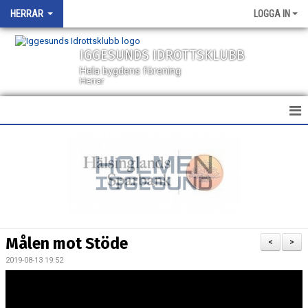
HERRAR
LOGGA IN
IGGESUNDS IDROTTSKLUBB
Hela bygdens förening
Herrar
HEM
NYHETER
KALENDER
TRUPPEN
Målen mot Stöde
<
>
BILDGALLERI
2019-08-13 19:52
DOKUMENT