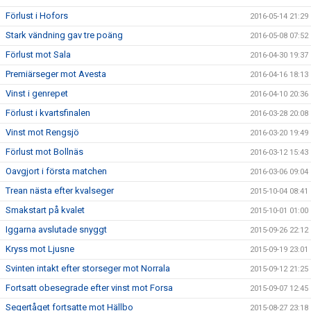
Förlust i Hofors
2016-05-14 21:29
Stark vändning gav tre poäng
2016-05-08 07:52
Förlust mot Sala
2016-04-30 19:37
Premiärseger mot Avesta
2016-04-16 18:13
Vinst i genrepet
2016-04-10 20:36
Förlust i kvartsfinalen
2016-03-28 20:08
Vinst mot Rengsjö
2016-03-20 19:49
Förlust mot Bollnäs
2016-03-12 15:43
Oavgjort i första matchen
2016-03-06 09:04
Trean nästa efter kvalseger
2015-10-04 08:41
Smakstart på kvalet
2015-10-01 01:00
Iggarna avslutade snyggt
2015-09-26 22:12
Kryss mot Ljusne
2015-09-19 23:01
Svinten intakt efter storseger mot Norrala
2015-09-12 21:25
Fortsatt obesegrade efter vinst mot Forsa
2015-09-07 12:45
Segertåget fortsatte mot Hällbo
2015-08-27 23:18