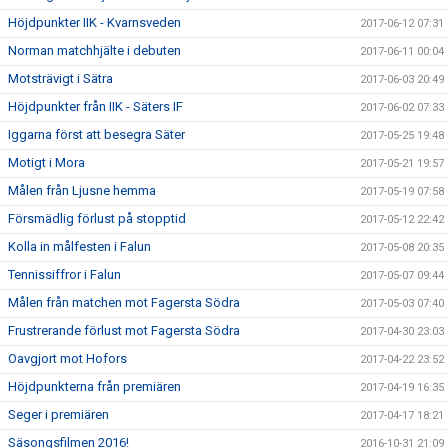
Höjdpunkter IIK - Kvarnsveden
2017-06-12 07:31
Norman matchhjälte i debuten
2017-06-11 00:04
Motsträvigt i Sätra
2017-06-03 20:49
Höjdpunkter från IIK - Säters IF
2017-06-02 07:33
Iggarna först att besegra Säter
2017-05-25 19:48
Motigt i Mora
2017-05-21 19:57
Målen från Ljusne hemma
2017-05-19 07:58
Försmädlig förlust på stopptid
2017-05-12 22:42
Kolla in målfesten i Falun
2017-05-08 20:35
Tennissiffror i Falun
2017-05-07 09:44
Målen från matchen mot Fagersta Södra
2017-05-03 07:40
Frustrerande förlust mot Fagersta Södra
2017-04-30 23:03
Oavgjort mot Hofors
2017-04-22 23:52
Höjdpunkterna från premiären
2017-04-19 16:35
Seger i premiären
2017-04-17 18:21
Säsongsfilmen 2016!
2016-10-31 21:09