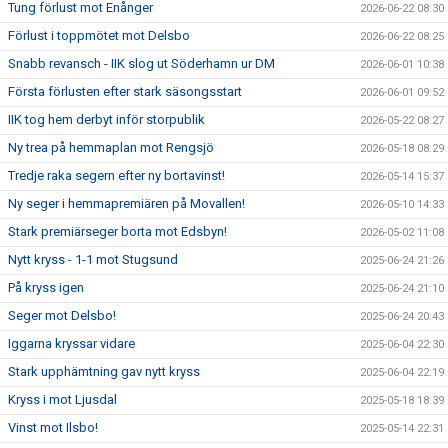
Tung förlust mot Enånger
2026-06-22 08:30
Förlust i toppmötet mot Delsbo
2026-06-22 08:25
Snabb revansch - IIK slog ut Söderhamn ur DM
2026-06-01 10:38
Första förlusten efter stark säsongsstart
2026-06-01 09:52
IIK tog hem derbyt inför storpublik
2026-05-22 08:27
Ny trea på hemmaplan mot Rengsjö
2026-05-18 08:29
Tredje raka segern efter ny bortavinst!
2026-05-14 15:37
Ny seger i hemmapremiären på Movallen!
2026-05-10 14:33
Stark premiärseger borta mot Edsbyn!
2026-05-02 11:08
Nytt kryss - 1-1 mot Stugsund
2025-06-24 21:26
På kryss igen
2025-06-24 21:10
Seger mot Delsbo!
2025-06-24 20:43
Iggarna kryssar vidare
2025-06-04 22:30
Stark upphämtning gav nytt kryss
2025-06-04 22:19
Kryss i mot Ljusdal
2025-05-18 18:39
Vinst mot Ilsbo!
2025-05-14 22:31