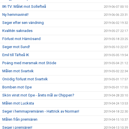
IIK-TV: Målet mot Sollefteå
2019-06-07 00:10
Ny hemmavinst!
2019-06-06 23:31
Seger efter sen vändning
2019-06-02 19:32
Kvalitén saknades
2019-05-27 22:17
Förlust mot Härnösand
2019-05-18 23:25
Seger mot Sund!
2019-05-10 22:07
Emil till Täfteå IK
2019-05-05 19:54
Poäng med mersmak mot Stöde
2019-05-04 21:12
Målen mot Svartvik
2019-05-02 22:34
Onödig förlust mot Svartvik
2019-05-01 17:57
Bomben mot Ope
2019-05-01 17:55
Skön vinst mot Ope - årets mål av Chippen?
2019-04-28 20:10
Målen mot Lucksta
2019-04-24 13:53
Seger i hemmapremiären - Hattrick av Norman!
2019-04-18 22:30
Målen från premiären
2019-04-15 10:37
Seger i premiären!
2019-04-13 10:39