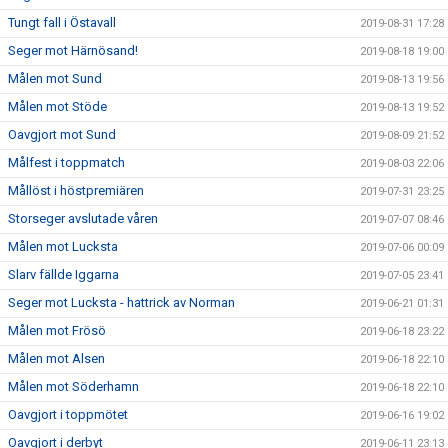
Tungt fall i Östavall
2019-08-31 17:28
Seger mot Härnösand!
2019-08-18 19:00
Målen mot Sund
2019-08-13 19:56
Målen mot Stöde
2019-08-13 19:52
Oavgjort mot Sund
2019-08-09 21:52
Målfest i toppmatch
2019-08-03 22:06
Mållöst i höstpremiären
2019-07-31 23:25
Storseger avslutade våren
2019-07-07 08:46
Målen mot Lucksta
2019-07-06 00:09
Slarv fällde Iggarna
2019-07-05 23:41
Seger mot Lucksta - hattrick av Norman
2019-06-21 01:31
Målen mot Frösö
2019-06-18 23:22
Målen mot Alsen
2019-06-18 22:10
Målen mot Söderhamn
2019-06-18 22:10
Oavgjort i toppmötet
2019-06-16 19:02
Oavgjort i derbyt
2019-06-11 23:13