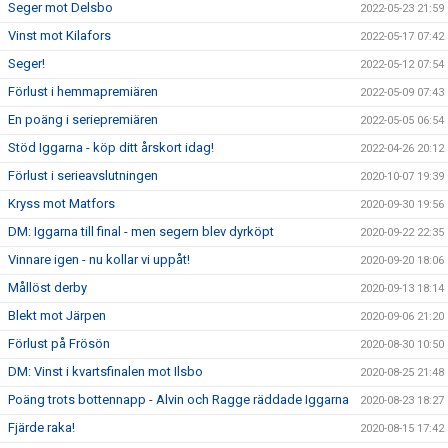
Seger mot Delsbo
2022-05-23 21:59
Vinst mot Kilafors
2022-05-17 07:42
Seger!
2022-05-12 07:54
Förlust i hemmapremiären
2022-05-09 07:43
En poäng i seriepremiären
2022-05-05 06:54
Stöd Iggarna - köp ditt årskort idag!
2022-04-26 20:12
Förlust i serieavslutningen
2020-10-07 19:39
Kryss mot Matfors
2020-09-30 19:56
DM: Iggarna till final - men segern blev dyrköpt
2020-09-22 22:35
Vinnare igen - nu kollar vi uppåt!
2020-09-20 18:06
Mållöst derby
2020-09-13 18:14
Blekt mot Järpen
2020-09-06 21:20
Förlust på Frösön
2020-08-30 10:50
DM: Vinst i kvartsfinalen mot Ilsbo
2020-08-25 21:48
Poäng trots bottennapp - Alvin och Ragge räddade Iggarna
2020-08-23 18:27
Fjärde raka!
2020-08-15 17:42