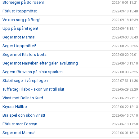
Storseger på Solrosen!
2022-10-01 11:21
Förlust i toppmötet
2022-09-18 15:48
Ve och sorg på Borg!
2022-09-18 15:39
Upp på spåret igen!
2022-09-18 15:11
Seger mot Marma!
2022-09-03 08:43
Seger i toppmötet!
2022-08-26 06:55
Seger mot Kilafors borta
2022-08-20 09:01
Seger mot Näsviken efter galen avslutning
2022-08-13 11:10
Segern försvann på sista sparken
2022-08-03 23:25
Stabil seger i vårepilogen
2022-07-31 11:36
Tuffa tag i Ilsbo - skön vinst till slut
2022-06-29 22:29
Vinst mot Bollnäs Kurd
2022-06-28 21:17
Kryss i Hällbo
2022-06-22 12:13
Bra spel och skön vinst!
2022-06-15 07:10
Förlust mot Edsbyn
2022-06-10 17:58
Seger mot Marma!
2022-06-01 18:14