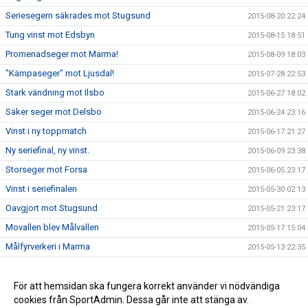
Seriesegern säkrades mot Stugsund
2015-08-20 22:24
Tung vinst mot Edsbyn
2015-08-15 18:51
Promenadseger mot Marma!
2015-08-09 18:03
"Kämpaseger" mot Ljusdal!
2015-07-28 22:53
Stark vändning mot Ilsbo
2015-06-27 18:02
Säker seger mot Delsbo
2015-06-24 23:16
Vinst i ny toppmatch
2015-06-17 21:27
Ny seriefinal, ny vinst.
2015-06-09 23:38
Storseger mot Forsa
2015-06-05 23:17
Vinst i seriefinalen
2015-05-30 02:13
Oavgjort mot Stugsund
2015-05-21 23:17
Movallen blev Målvallen
2015-05-17 15:04
Målfyrverkeri i Marma
2015-05-13 22:35
Seger i Ljusdal!
2015-05-02 18:34
Storseger i premiären
För att hemsidan ska fungera korrekt använder vi nödvändiga
2015-04-25 18:46
cookies från SportAdmin. Dessa går inte att stänga av.
Försäsongen över - Nu kör vi!
2015-04-19 12:26