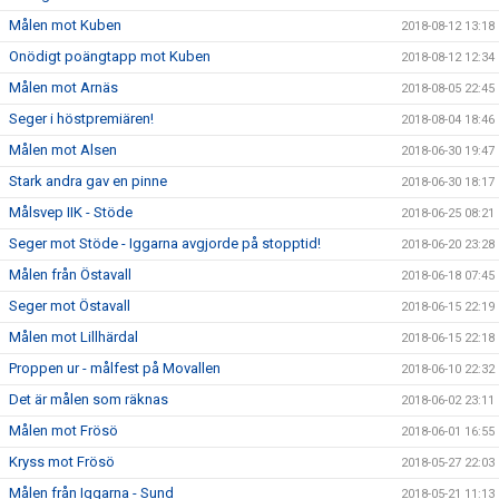
Målen mot Kuben
2018-08-12 13:18
Onödigt poängtapp mot Kuben
2018-08-12 12:34
Målen mot Arnäs
2018-08-05 22:45
Seger i höstpremiären!
2018-08-04 18:46
Målen mot Alsen
2018-06-30 19:47
Stark andra gav en pinne
2018-06-30 18:17
Målsvep IIK - Stöde
2018-06-25 08:21
Seger mot Stöde - Iggarna avgjorde på stopptid!
2018-06-20 23:28
Målen från Östavall
2018-06-18 07:45
Seger mot Östavall
2018-06-15 22:19
Målen mot Lillhärdal
2018-06-15 22:18
Proppen ur - målfest på Movallen
2018-06-10 22:32
Det är målen som räknas
2018-06-02 23:11
Målen mot Frösö
2018-06-01 16:55
Kryss mot Frösö
2018-05-27 22:03
Målen från Iggarna - Sund
2018-05-21 11:13