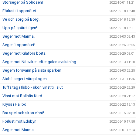
Storseger på Solrosen!
2022-10-01 11:21
Förlust i toppmötet
2022-09-18 15:48
Ve och sorg på Borg!
2022-09-18 15:39
Upp på spåret igen!
2022-09-18 15:11
Seger mot Marma!
2022-09-03 08:43
Seger i toppmötet!
2022-08-26 06:55
Seger mot Kilafors borta
2022-08-20 09:01
Seger mot Näsviken efter galen avslutning
2022-08-13 11:10
Segern försvann på sista sparken
2022-08-03 23:25
Stabil seger i vårepilogen
2022-07-31 11:36
Tuffa tag i Ilsbo - skön vinst till slut
2022-06-29 22:29
Vinst mot Bollnäs Kurd
2022-06-28 21:17
Kryss i Hällbo
2022-06-22 12:13
Bra spel och skön vinst!
2022-06-15 07:10
Förlust mot Edsbyn
2022-06-10 17:58
Seger mot Marma!
2022-06-01 18:14