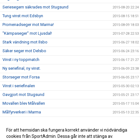
Seriesegern säkrades mot Stugsund
2015-08-20 22:24
Tung vinst mot Edsbyn
2015-08-15 18:51
Promenadseger mot Marma!
2015-08-09 18:03
"Kämpaseger" mot Ljusdal!
2015-07-28 22:53
Stark vändning mot Ilsbo
2015-06-27 18:02
Säker seger mot Delsbo
2015-06-24 23:16
Vinst i ny toppmatch
2015-06-17 21:27
Ny seriefinal, ny vinst.
2015-06-09 23:38
Storseger mot Forsa
2015-06-05 23:17
Vinst i seriefinalen
2015-05-30 02:13
Oavgjort mot Stugsund
2015-05-21 23:17
Movallen blev Målvallen
2015-05-17 15:04
Målfyrverkeri i Marma
2015-05-13 22:35
Seger i Ljusdal!
2015-05-02 18:34
Storseger i premiären
För att hemsidan ska fungera korrekt använder vi nödvändiga
2015-04-25 18:46
cookies från SportAdmin. Dessa går inte att stänga av.
Försäsongen över - Nu kör vi!
2015-04-19 12:26