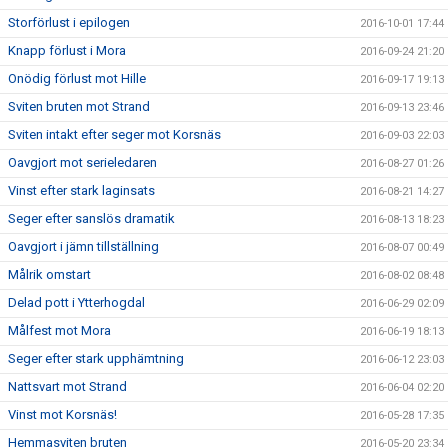
Storförlust i epilogen
2016-10-01 17:44
Knapp förlust i Mora
2016-09-24 21:20
Onödig förlust mot Hille
2016-09-17 19:13
Sviten bruten mot Strand
2016-09-13 23:46
Sviten intakt efter seger mot Korsnäs
2016-09-03 22:03
Oavgjort mot serieledaren
2016-08-27 01:26
Vinst efter stark laginsats
2016-08-21 14:27
Seger efter sanslös dramatik
2016-08-13 18:23
Oavgjort i jämn tillställning
2016-08-07 00:49
Målrik omstart
2016-08-02 08:48
Delad pott i Ytterhogdal
2016-06-29 02:09
Målfest mot Mora
2016-06-19 18:13
Seger efter stark upphämtning
2016-06-12 23:03
Nattsvart mot Strand
2016-06-04 02:20
Vinst mot Korsnäs!
2016-05-28 17:35
Hemmasviten bruten
2016-05-20 23:34