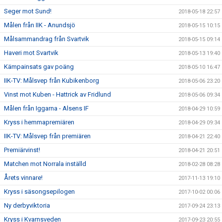
Seger mot Sund!
2018-05-18 22:57
Målen från IIK - Anundsjö
2018-05-15 10:15
Målsammandrag från Svartvik
2018-05-15 09:14
Haveri mot Svartvik
2018-05-13 19:40
Kämpainsats gav poäng
2018-05-10 16:47
IIK-TV: Målsvep från Kubikenborg
2018-05-06 23:20
Vinst mot Kuben - Hattrick av Fridlund
2018-05-06 09:34
Målen från Iggarna - Alsens IF
2018-04-29 10:59
Kryss i hemmapremiären
2018-04-29 09:34
IIK-TV: Målsvep från premiären
2018-04-21 22:40
Premiärvinst!
2018-04-21 20:51
Matchen mot Norrala inställd
2018-02-28 08:28
Årets vinnare!
2017-11-13 19:10
Kryss i säsongsepilogen
2017-10-02 00:06
Ny derbyviktoria
2017-09-24 23:13
Kryss i Kvarnsveden
2017-09-23 20:55