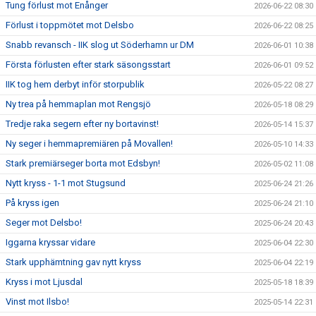
Tung förlust mot Enånger
2026-06-22 08:30
Förlust i toppmötet mot Delsbo
2026-06-22 08:25
Snabb revansch - IIK slog ut Söderhamn ur DM
2026-06-01 10:38
Första förlusten efter stark säsongsstart
2026-06-01 09:52
IIK tog hem derbyt inför storpublik
2026-05-22 08:27
Ny trea på hemmaplan mot Rengsjö
2026-05-18 08:29
Tredje raka segern efter ny bortavinst!
2026-05-14 15:37
Ny seger i hemmapremiären på Movallen!
2026-05-10 14:33
Stark premiärseger borta mot Edsbyn!
2026-05-02 11:08
Nytt kryss - 1-1 mot Stugsund
2025-06-24 21:26
På kryss igen
2025-06-24 21:10
Seger mot Delsbo!
2025-06-24 20:43
Iggarna kryssar vidare
2025-06-04 22:30
Stark upphämtning gav nytt kryss
2025-06-04 22:19
Kryss i mot Ljusdal
2025-05-18 18:39
Vinst mot Ilsbo!
2025-05-14 22:31