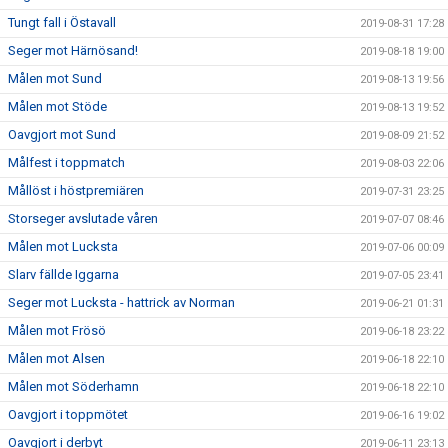
Tungt fall i Östavall
2019-08-31 17:28
Seger mot Härnösand!
2019-08-18 19:00
Målen mot Sund
2019-08-13 19:56
Målen mot Stöde
2019-08-13 19:52
Oavgjort mot Sund
2019-08-09 21:52
Målfest i toppmatch
2019-08-03 22:06
Mållöst i höstpremiären
2019-07-31 23:25
Storseger avslutade våren
2019-07-07 08:46
Målen mot Lucksta
2019-07-06 00:09
Slarv fällde Iggarna
2019-07-05 23:41
Seger mot Lucksta - hattrick av Norman
2019-06-21 01:31
Målen mot Frösö
2019-06-18 23:22
Målen mot Alsen
2019-06-18 22:10
Målen mot Söderhamn
2019-06-18 22:10
Oavgjort i toppmötet
2019-06-16 19:02
Oavgjort i derbyt
2019-06-11 23:13