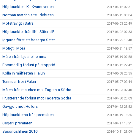
Höjdpunkter IIK - Kvarnsveden
2017-06-12 07:31
Norman matchhjälte i debuten
2017-06-11 00:04
Motsträvigt i Sätra
2017-06-03 20:49
Höjdpunkter från IIK - Säters IF
2017-06-02 07:33
Iggarna först att besegra Säter
2017-05-25 19:48
Motigt i Mora
2017-05-21 19:57
Målen från Ljusne hemma
2017-05-19 07:58
Försmädlig förlust på stopptid
2017-05-12 22:42
Kolla in målfesten i Falun
2017-05-08 20:35
Tennissiffror i Falun
2017-05-07 09:44
Målen från matchen mot Fagersta Södra
2017-05-03 07:40
Frustrerande förlust mot Fagersta Södra
2017-04-30 23:03
Oavgjort mot Hofors
2017-04-22 23:52
Höjdpunkterna från premiären
2017-04-19 16:35
Seger i premiären
2017-04-17 18:21
Säsongsfilmen 2016!
2016-10-31 21:09