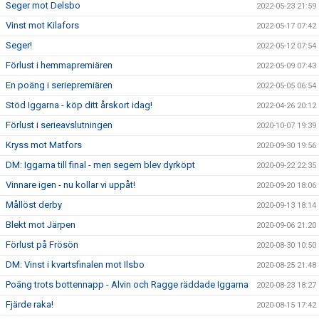
Seger mot Delsbo
2022-05-23 21:59
Vinst mot Kilafors
2022-05-17 07:42
Seger!
2022-05-12 07:54
Förlust i hemmapremiären
2022-05-09 07:43
En poäng i seriepremiären
2022-05-05 06:54
Stöd Iggarna - köp ditt årskort idag!
2022-04-26 20:12
Förlust i serieavslutningen
2020-10-07 19:39
Kryss mot Matfors
2020-09-30 19:56
DM: Iggarna till final - men segern blev dyrköpt
2020-09-22 22:35
Vinnare igen - nu kollar vi uppåt!
2020-09-20 18:06
Mållöst derby
2020-09-13 18:14
Blekt mot Järpen
2020-09-06 21:20
Förlust på Frösön
2020-08-30 10:50
DM: Vinst i kvartsfinalen mot Ilsbo
2020-08-25 21:48
Poäng trots bottennapp - Alvin och Ragge räddade Iggarna
2020-08-23 18:27
Fjärde raka!
2020-08-15 17:42