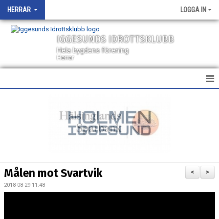
HERRAR
LOGGA IN
IGGESUNDS IDROTTSKLUBB
Hela bygdens förening
Herrar
HEM
NYHETER
KALENDER
TRUPPEN
Målen mot Svartvik
<
>
BILDGALLERI
2018-08-29 11:48
DOKUMENT