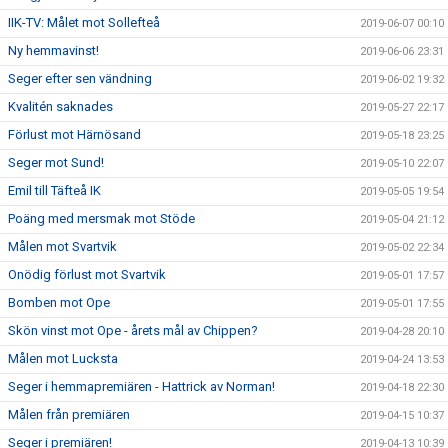
IIK-TV: Målet mot Sollefteå
2019-06-07 00:10
Ny hemmavinst!
2019-06-06 23:31
Seger efter sen vändning
2019-06-02 19:32
Kvalitén saknades
2019-05-27 22:17
Förlust mot Härnösand
2019-05-18 23:25
Seger mot Sund!
2019-05-10 22:07
Emil till Täfteå IK
2019-05-05 19:54
Poäng med mersmak mot Stöde
2019-05-04 21:12
Målen mot Svartvik
2019-05-02 22:34
Onödig förlust mot Svartvik
2019-05-01 17:57
Bomben mot Ope
2019-05-01 17:55
Skön vinst mot Ope - årets mål av Chippen?
2019-04-28 20:10
Målen mot Lucksta
2019-04-24 13:53
Seger i hemmapremiären - Hattrick av Norman!
2019-04-18 22:30
Målen från premiären
2019-04-15 10:37
Seger i premiären!
2019-04-13 10:39