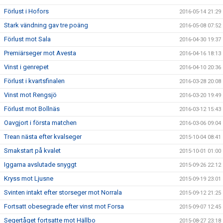
Förlust i Hofors
2016-05-14 21:29
Stark vändning gav tre poäng
2016-05-08 07:52
Förlust mot Sala
2016-04-30 19:37
Premiärseger mot Avesta
2016-04-16 18:13
Vinst i genrepet
2016-04-10 20:36
Förlust i kvartsfinalen
2016-03-28 20:08
Vinst mot Rengsjö
2016-03-20 19:49
Förlust mot Bollnäs
2016-03-12 15:43
Oavgjort i första matchen
2016-03-06 09:04
Trean nästa efter kvalseger
2015-10-04 08:41
Smakstart på kvalet
2015-10-01 01:00
Iggarna avslutade snyggt
2015-09-26 22:12
Kryss mot Ljusne
2015-09-19 23:01
Svinten intakt efter storseger mot Norrala
2015-09-12 21:25
Fortsatt obesegrade efter vinst mot Forsa
2015-09-07 12:45
Segertåget fortsatte mot Hällbo
2015-08-27 23:18