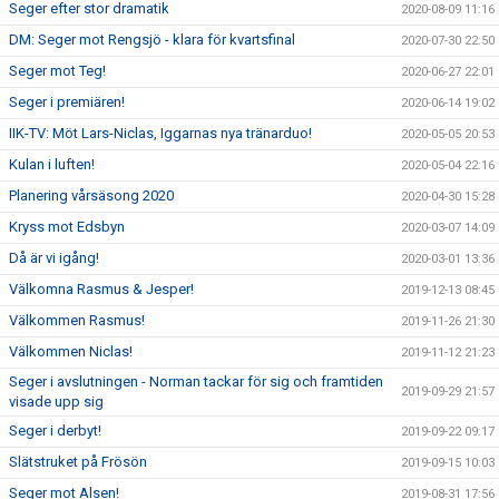
Seger efter stor dramatik
2020-08-09 11:16
DM: Seger mot Rengsjö - klara för kvartsfinal
2020-07-30 22:50
Seger mot Teg!
2020-06-27 22:01
Seger i premiären!
2020-06-14 19:02
IIK-TV: Möt Lars-Niclas, Iggarnas nya tränarduo!
2020-05-05 20:53
Kulan i luften!
2020-05-04 22:16
Planering vårsäsong 2020
2020-04-30 15:28
Kryss mot Edsbyn
2020-03-07 14:09
Då är vi igång!
2020-03-01 13:36
Välkomna Rasmus & Jesper!
2019-12-13 08:45
Välkommen Rasmus!
2019-11-26 21:30
Välkommen Niclas!
2019-11-12 21:23
Seger i avslutningen - Norman tackar för sig och framtiden
2019-09-29 21:57
visade upp sig
Seger i derbyt!
2019-09-22 09:17
Slätstruket på Frösön
2019-09-15 10:03
Seger mot Alsen!
2019-08-31 17:56