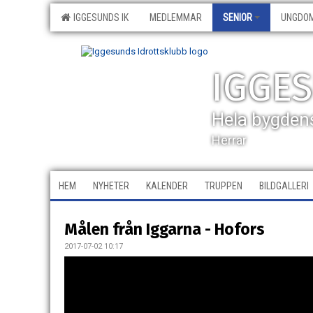
IGGESUNDS IK
MEDLEMMAR
SENIOR
UNGDO
IGGE
Hela bygden
Herrar
HEM
NYHETER
KALENDER
TRUPPEN
BILDGALLERI
Målen från Iggarna - Hofors
2017-07-02 10:17