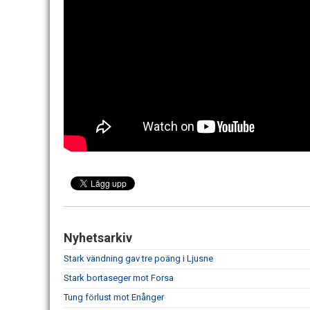
Nyhetsarkiv
Stark vändning gav tre poäng i Ljusne
Stark bortaseger mot Forsa
Tung förlust mot Enånger