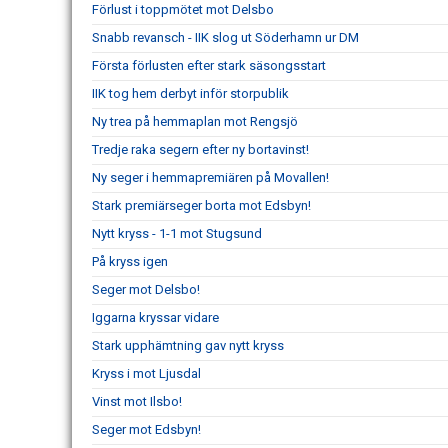
Förlust i toppmötet mot Delsbo
Snabb revansch - IIK slog ut Söderhamn ur DM
Första förlusten efter stark säsongsstart
IIK tog hem derbyt inför storpublik
Ny trea på hemmaplan mot Rengsjö
Tredje raka segern efter ny bortavinst!
Ny seger i hemmapremiären på Movallen!
Stark premiärseger borta mot Edsbyn!
Nytt kryss - 1-1 mot Stugsund
På kryss igen
Seger mot Delsbo!
Iggarna kryssar vidare
Stark upphämtning gav nytt kryss
Kryss i mot Ljusdal
Vinst mot Ilsbo!
Seger mot Edsbyn!