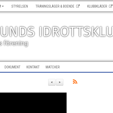
M
STYRELSEN
TRÄNINGSLÄGER & BOENDE
KLUBBKLÄDER
SUNDS IDROTTSKL
s förening
DOKUMENT
KONTAKT
MATCHER
<
>