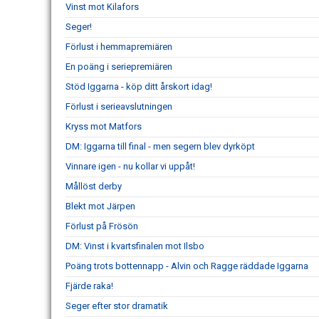
Vinst mot Kilafors
Seger!
Förlust i hemmapremiären
En poäng i seriepremiären
Stöd Iggarna - köp ditt årskort idag!
Förlust i serieavslutningen
Kryss mot Matfors
DM: Iggarna till final - men segern blev dyrköpt
Vinnare igen - nu kollar vi uppåt!
Mållöst derby
Blekt mot Järpen
Förlust på Frösön
DM: Vinst i kvartsfinalen mot Ilsbo
Poäng trots bottennapp - Alvin och Ragge räddade Iggarna
Fjärde raka!
Seger efter stor dramatik