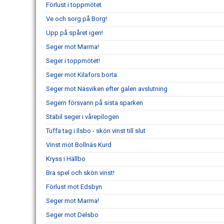
Förlust i toppmötet
Ve och sorg på Borg!
Upp på spåret igen!
Seger mot Marma!
Seger i toppmötet!
Seger mot Kilafors borta
Seger mot Näsviken efter galen avslutning
Segern försvann på sista sparken
Stabil seger i vårepilogen
Tuffa tag i Ilsbo - skön vinst till slut
Vinst mot Bollnäs Kurd
Kryss i Hällbo
Bra spel och skön vinst!
Förlust mot Edsbyn
Seger mot Marma!
Seger mot Delsbo