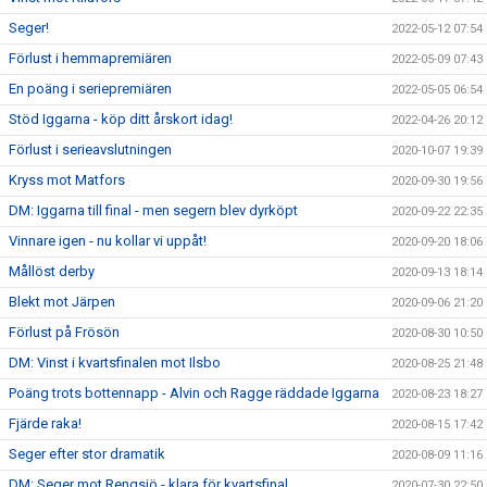
Seger!
2022-05-12 07:54
Förlust i hemmapremiären
2022-05-09 07:43
En poäng i seriepremiären
2022-05-05 06:54
Stöd Iggarna - köp ditt årskort idag!
2022-04-26 20:12
Förlust i serieavslutningen
2020-10-07 19:39
Kryss mot Matfors
2020-09-30 19:56
DM: Iggarna till final - men segern blev dyrköpt
2020-09-22 22:35
Vinnare igen - nu kollar vi uppåt!
2020-09-20 18:06
Mållöst derby
2020-09-13 18:14
Blekt mot Järpen
2020-09-06 21:20
Förlust på Frösön
2020-08-30 10:50
DM: Vinst i kvartsfinalen mot Ilsbo
2020-08-25 21:48
Poäng trots bottennapp - Alvin och Ragge räddade Iggarna
2020-08-23 18:27
Fjärde raka!
2020-08-15 17:42
Seger efter stor dramatik
2020-08-09 11:16
DM: Seger mot Rengsjö - klara för kvartsfinal
2020-07-30 22:50