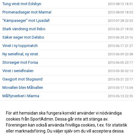
Tung vinst mot Edsbyn
2015-08-15 18:51
Promenadseger mot Marma!
2015-08-09 18:03
"Kämpaseger" mot Ljusdal!
2015-07-28 22:53
Stark vändning mot Ilsbo
2015-06-27 18:02
Säker seger mot Delsbo
2015-06-24 23:16
Vinst i ny toppmatch
2015-06-17 21:27
Ny seriefinal, ny vinst.
2015-06-09 23:38
Storseger mot Forsa
2015-06-05 23:17
Vinst i seriefinalen
2015-05-30 02:13
Oavgjort mot Stugsund
2015-05-21 23:17
Movallen blev Målvallen
2015-05-17 15:04
Målfyrverkeri i Marma
2015-05-13 22:35
Seger i Ljusdal!
2015-05-02 18:34
Storseger i premiären
För att hemsidan ska fungera korrekt använder vi nödvändiga
2015-04-25 18:46
cookies från SportAdmin. Dessa går inte att stänga av.
Försäsongen över - Nu kör vi!
2015-04-19 12:26
Föreningen kan också använda frivilliga cookies, t.ex. för statistik
eller marknadsföring. Du väljer själv om du vill acceptera dessa.