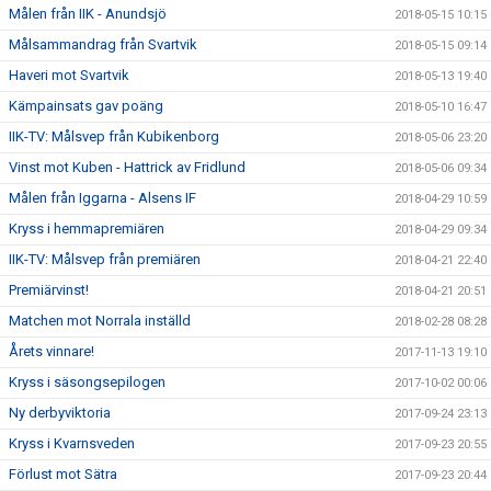
Målen från IIK - Anundsjö
2018-05-15 10:15
Målsammandrag från Svartvik
2018-05-15 09:14
Haveri mot Svartvik
2018-05-13 19:40
Kämpainsats gav poäng
2018-05-10 16:47
IIK-TV: Målsvep från Kubikenborg
2018-05-06 23:20
Vinst mot Kuben - Hattrick av Fridlund
2018-05-06 09:34
Målen från Iggarna - Alsens IF
2018-04-29 10:59
Kryss i hemmapremiären
2018-04-29 09:34
IIK-TV: Målsvep från premiären
2018-04-21 22:40
Premiärvinst!
2018-04-21 20:51
Matchen mot Norrala inställd
2018-02-28 08:28
Årets vinnare!
2017-11-13 19:10
Kryss i säsongsepilogen
2017-10-02 00:06
Ny derbyviktoria
2017-09-24 23:13
Kryss i Kvarnsveden
2017-09-23 20:55
Förlust mot Sätra
2017-09-23 20:44