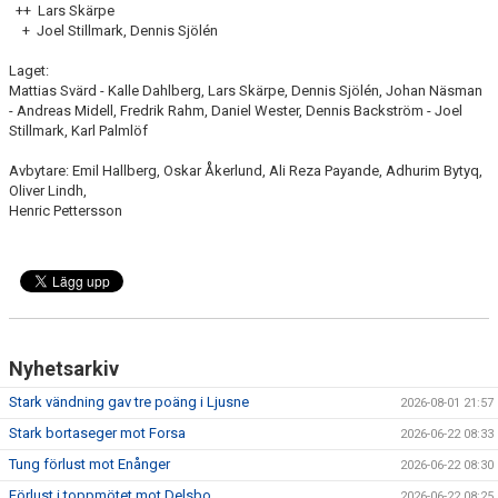
++ Lars Skärpe
+ Joel Stillmark, Dennis Sjölén
Laget:
Mattias Svärd - Kalle Dahlberg, Lars Skärpe, Dennis Sjölén, Johan Näsman
- Andreas Midell, Fredrik Rahm, Daniel Wester, Dennis Backström - Joel
Stillmark, Karl Palmlöf
Avbytare: Emil Hallberg, Oskar Åkerlund, Ali Reza Payande, Adhurim Bytyq,
Oliver Lindh,
Henric Pettersson
Nyhetsarkiv
Stark vändning gav tre poäng i Ljusne
2026-08-01 21:57
Stark bortaseger mot Forsa
2026-06-22 08:33
Tung förlust mot Enånger
2026-06-22 08:30
Förlust i toppmötet mot Delsbo
2026-06-22 08:25