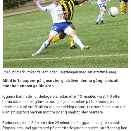
KONTAKT
MATCHER
Joel Stillmark utökande ledningen i skytteligan med sitt straffmål idag.
Alltid tuffa papper på Ljusneborg, så även denna gång, trots att
matchen endast gällde äran.
Iggarna hamnade i underläge 0-2 redan efter 10 minuter. Först 1-0 efter
hörna där man helt glömde bort en Ljusnespelare på bakrestolpen,
därefter 2-0 på straff vilken var lite märkligt dömd. Hur som helst stod det
klart att uppförsbacken mot tre poäng snabbt blev brantare.
Reduceringen till 2-1 kom i den 29 minuten där Iggarna slagit en snabb
frispark och Joel gjorts ned på det efterföljande inspelet. Straffen tog han