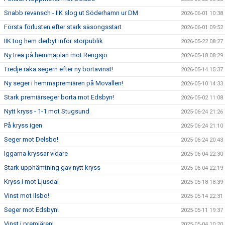
Snabb revansch - IIK slog ut Söderhamn ur DM
2026-06-01 10:38
Första förlusten efter stark säsongsstart
2026-06-01 09:52
IIK tog hem derbyt inför storpublik
2026-05-22 08:27
Ny trea på hemmaplan mot Rengsjö
2026-05-18 08:29
Tredje raka segern efter ny bortavinst!
2026-05-14 15:37
Ny seger i hemmapremiären på Movallen!
2026-05-10 14:33
Stark premiärseger borta mot Edsbyn!
2026-05-02 11:08
Nytt kryss - 1-1 mot Stugsund
2025-06-24 21:26
På kryss igen
2025-06-24 21:10
Seger mot Delsbo!
2025-06-24 20:43
Iggarna kryssar vidare
2025-06-04 22:30
Stark upphämtning gav nytt kryss
2025-06-04 22:19
Kryss i mot Ljusdal
2025-05-18 18:39
Vinst mot Ilsbo!
2025-05-14 22:31
Seger mot Edsbyn!
2025-05-11 19:37
Vinst i premiären!
2025-05-04 10:20