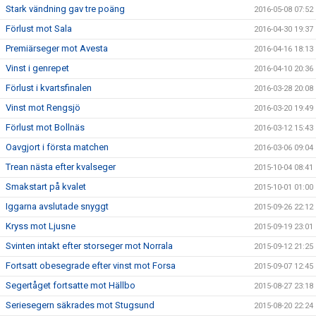
Stark vändning gav tre poäng
2016-05-08 07:52
Förlust mot Sala
2016-04-30 19:37
Premiärseger mot Avesta
2016-04-16 18:13
Vinst i genrepet
2016-04-10 20:36
Förlust i kvartsfinalen
2016-03-28 20:08
Vinst mot Rengsjö
2016-03-20 19:49
Förlust mot Bollnäs
2016-03-12 15:43
Oavgjort i första matchen
2016-03-06 09:04
Trean nästa efter kvalseger
2015-10-04 08:41
Smakstart på kvalet
2015-10-01 01:00
Iggarna avslutade snyggt
2015-09-26 22:12
Kryss mot Ljusne
2015-09-19 23:01
Svinten intakt efter storseger mot Norrala
2015-09-12 21:25
Fortsatt obesegrade efter vinst mot Forsa
2015-09-07 12:45
Segertåget fortsatte mot Hällbo
2015-08-27 23:18
Seriesegern säkrades mot Stugsund
2015-08-20 22:24