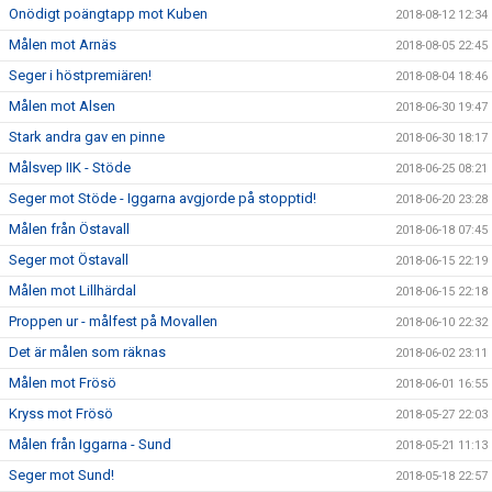
Onödigt poängtapp mot Kuben
2018-08-12 12:34
Målen mot Arnäs
2018-08-05 22:45
Seger i höstpremiären!
2018-08-04 18:46
Målen mot Alsen
2018-06-30 19:47
Stark andra gav en pinne
2018-06-30 18:17
Målsvep IIK - Stöde
2018-06-25 08:21
Seger mot Stöde - Iggarna avgjorde på stopptid!
2018-06-20 23:28
Målen från Östavall
2018-06-18 07:45
Seger mot Östavall
2018-06-15 22:19
Målen mot Lillhärdal
2018-06-15 22:18
Proppen ur - målfest på Movallen
2018-06-10 22:32
Det är målen som räknas
2018-06-02 23:11
Målen mot Frösö
2018-06-01 16:55
Kryss mot Frösö
2018-05-27 22:03
Målen från Iggarna - Sund
2018-05-21 11:13
Seger mot Sund!
2018-05-18 22:57