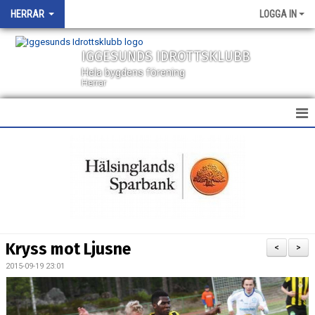
HERRAR
LOGGA IN
IGGESUNDS IDROTTSKLUBB
Hela bygdens förening
Herrar
HEM
NYHETER
KALENDER
TRUPPEN
Kryss mot Ljusne
<
>
BILDGALLERI
2015-09-19 23:01
DOKUMENT