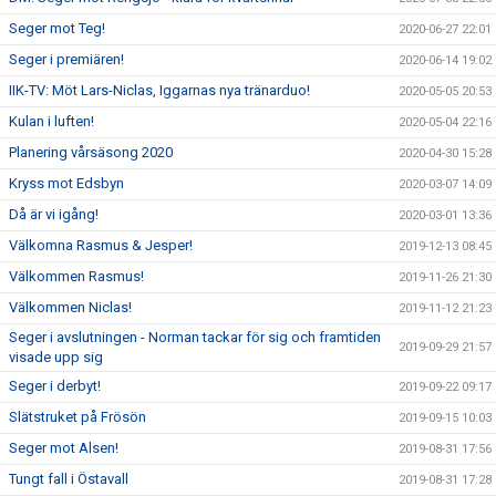
Seger mot Teg!
2020-06-27 22:01
Seger i premiären!
2020-06-14 19:02
IIK-TV: Möt Lars-Niclas, Iggarnas nya tränarduo!
2020-05-05 20:53
Kulan i luften!
2020-05-04 22:16
Planering vårsäsong 2020
2020-04-30 15:28
Kryss mot Edsbyn
2020-03-07 14:09
Då är vi igång!
2020-03-01 13:36
Välkomna Rasmus & Jesper!
2019-12-13 08:45
Välkommen Rasmus!
2019-11-26 21:30
Välkommen Niclas!
2019-11-12 21:23
Seger i avslutningen - Norman tackar för sig och framtiden
2019-09-29 21:57
visade upp sig
Seger i derbyt!
2019-09-22 09:17
Slätstruket på Frösön
2019-09-15 10:03
Seger mot Alsen!
2019-08-31 17:56
Tungt fall i Östavall
2019-08-31 17:28