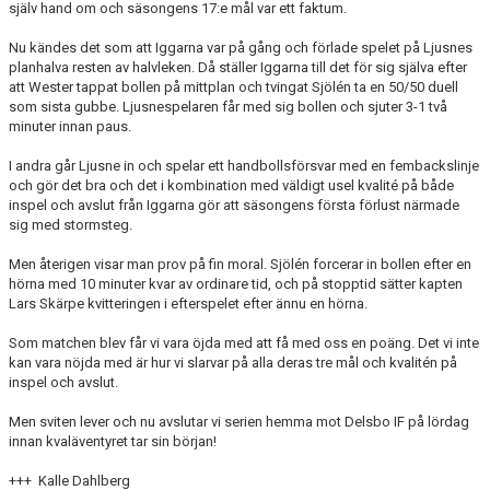
själv hand om och säsongens 17:e mål var ett faktum.
Nu kändes det som att Iggarna var på gång och förlade spelet på Ljusnes
planhalva resten av halvleken. Då ställer Iggarna till det för sig själva efter
att Wester tappat bollen på mittplan och tvingat Sjölén ta en 50/50 duell
som sista gubbe. Ljusnespelaren får med sig bollen och sjuter 3-1 två
minuter innan paus.
I andra går Ljusne in och spelar ett handbollsförsvar med en fembackslinje
och gör det bra och det i kombination med väldigt usel kvalité på både
inspel och avslut från Iggarna gör att säsongens första förlust närmade
sig med stormsteg.
Men återigen visar man prov på fin moral. Sjölén forcerar in bollen efter en
hörna med 10 minuter kvar av ordinare tid, och på stopptid sätter kapten
Lars Skärpe kvitteringen i efterspelet efter ännu en hörna.
Som matchen blev får vi vara öjda med att få med oss en poäng. Det vi inte
kan vara nöjda med är hur vi slarvar på alla deras tre mål och kvalitén på
inspel och avslut.
Men sviten lever och nu avslutar vi serien hemma mot Delsbo IF på lördag
innan kvaläventyret tar sin början!
+++ Kalle Dahlberg