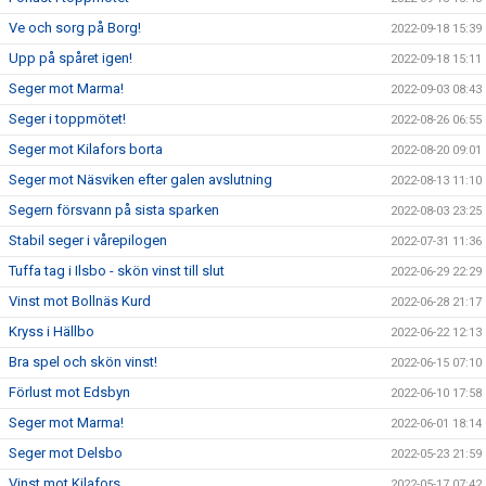
Ve och sorg på Borg!
2022-09-18 15:39
Upp på spåret igen!
2022-09-18 15:11
Seger mot Marma!
2022-09-03 08:43
Seger i toppmötet!
2022-08-26 06:55
Seger mot Kilafors borta
2022-08-20 09:01
Seger mot Näsviken efter galen avslutning
2022-08-13 11:10
Segern försvann på sista sparken
2022-08-03 23:25
Stabil seger i vårepilogen
2022-07-31 11:36
Tuffa tag i Ilsbo - skön vinst till slut
2022-06-29 22:29
Vinst mot Bollnäs Kurd
2022-06-28 21:17
Kryss i Hällbo
2022-06-22 12:13
Bra spel och skön vinst!
2022-06-15 07:10
Förlust mot Edsbyn
2022-06-10 17:58
Seger mot Marma!
2022-06-01 18:14
Seger mot Delsbo
2022-05-23 21:59
Vinst mot Kilafors
2022-05-17 07:42