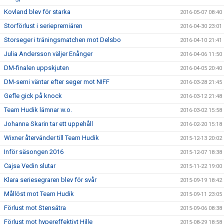
Kovland blev för starka
2016-05-07 08:40
Storförlust i seriepremiären
2016-04-30 23:01
Storseger i träningsmatchen mot Delsbo
2016-04-10 21:41
Julia Andersson väljer Enånger
2016-04-06 11:50
DM-finalen uppskjuten
2016-04-05 20:40
DM-semi väntar efter seger mot NIFF
2016-03-28 21:45
Gefle gick på knock
2016-03-12 21:48
Team Hudik lämnar w.o.
2016-03-02 15:58
Johanna Skarin tar ett uppehåll
2016-02-20 15:18
Wixner återvänder till Team Hudik
2015-12-13 20:02
Inför säsongen 2016
2015-12-07 18:38
Cajsa Vedin slutar
2015-11-22 19:00
Klara seriesegraren blev för svår
2015-09-19 18:42
Mållöst mot Team Hudik
2015-09-11 23:05
Förlust mot Stensätra
2015-09-06 08:38
Förlust mot hypereffektivt Hille
2015-08-29 18:58