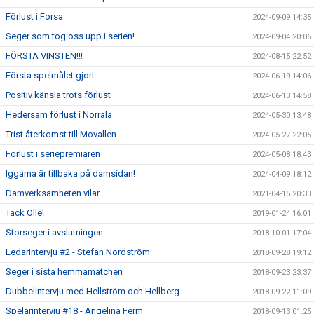
Förlust i Forsa
2024-09-09 14:35
Seger som tog oss upp i serien!
2024-09-04 20:06
FÖRSTA VINSTEN!!!
2024-08-15 22:52
Första spelmålet gjort
2024-06-19 14:06
Positiv känsla trots förlust
2024-06-13 14:58
Hedersam förlust i Norrala
2024-05-30 13:48
Trist återkomst till Movallen
2024-05-27 22:05
Förlust i seriepremiären
2024-05-08 18:43
Iggarna är tillbaka på damsidan!
2024-04-09 18:12
Damverksamheten vilar
2021-04-15 20:33
Tack Olle!
2019-01-24 16:01
Storseger i avslutningen
2018-10-01 17:04
Ledarintervju #2 - Stefan Nordström
2018-09-28 19:12
Seger i sista hemmamatchen
2018-09-23 23:37
Dubbelintervju med Hellström och Hellberg
2018-09-22 11:09
Spelarintervju #18 - Angelina Ferm
2018-09-13 01:25