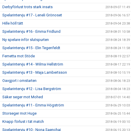
Derbyförlust trots stark insats
2018-09-07 11:49
Spelarintervju #17 - Leneli Grönoset
2018-09-06 16:57
Hille höll tätt
2018-09-04 23:38
Spelarintervju #16 - Emma Fridlund
2018-08-31 10:58
Ny spelare inför slutspurten
2018-08-24 18:39
Spelarintervju #15 - Elin Tegenfeldt
2018-08-24 11:58
Femetta mot Stöde
2018-08-19 22:57
Spelarintervju #14 - Wilma Hellström
2018-08-17 22:19
Spelarintervju #13 - Maja Lambertsson
2018-08-10 15:19
Oavgjort i omstarten
2018-08-06 18:23
Spelarintervju #12 - Lisa Bergström
2018-08-04 18:23
Säker seger mot Mohed
2018-07-01 14:40
Spelarintervju #11 - Emma Högström
2018-06-29 10:03
Storseger mot Huge
2018-06-25 15:44
Knapp förlust i tät match
2018-06-19 00:10
Spelarintervju #10 - Nona Saenchai
2018-06-15 20:13