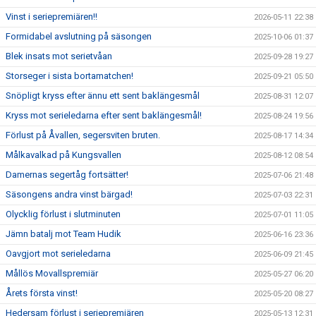
Vinst i seriepremiären!!
2026-05-11 22:38
Formidabel avslutning på säsongen
2025-10-06 01:37
Blek insats mot serietvåan
2025-09-28 19:27
Storseger i sista bortamatchen!
2025-09-21 05:50
Snöpligt kryss efter ännu ett sent baklängesmål
2025-08-31 12:07
Kryss mot serieledarna efter sent baklängesmål!
2025-08-24 19:56
Förlust på Åvallen, segersviten bruten.
2025-08-17 14:34
Målkavalkad på Kungsvallen
2025-08-12 08:54
Damernas segertåg fortsätter!
2025-07-06 21:48
Säsongens andra vinst bärgad!
2025-07-03 22:31
Olycklig förlust i slutminuten
2025-07-01 11:05
Jämn batalj mot Team Hudik
2025-06-16 23:36
Oavgjort mot serieledarna
2025-06-09 21:45
Mållös Movallspremiär
2025-05-27 06:20
Årets första vinst!
2025-05-20 08:27
Hedersam förlust i seriepremiären
2025-05-13 12:31