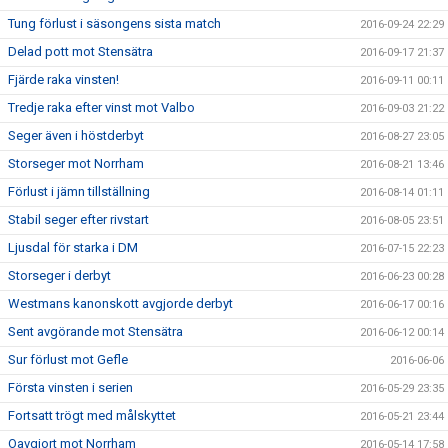
Tung förlust i säsongens sista match
2016-09-24 22:29
Delad pott mot Stensätra
2016-09-17 21:37
Fjärde raka vinsten!
2016-09-11 00:11
Tredje raka efter vinst mot Valbo
2016-09-03 21:22
Seger även i höstderbyt
2016-08-27 23:05
Storseger mot Norrham
2016-08-21 13:46
Förlust i jämn tillställning
2016-08-14 01:11
Stabil seger efter rivstart
2016-08-05 23:51
Ljusdal för starka i DM
2016-07-15 22:23
Storseger i derbyt
2016-06-23 00:28
Westmans kanonskott avgjorde derbyt
2016-06-17 00:16
Sent avgörande mot Stensätra
2016-06-12 00:14
Sur förlust mot Gefle
2016-06-06
Första vinsten i serien
2016-05-29 23:35
Fortsatt trögt med målskyttet
2016-05-21 23:44
Oavgjort mot Norrham
2016-05-14 17:58