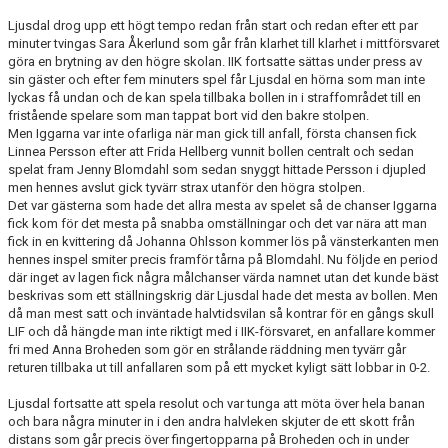
KONTAKT
Ljusdal drog upp ett högt tempo redan från start och redan efter ett par
minuter tvingas Sara Åkerlund som går från klarhet till klarhet i mittförsvaret
MATCHER
göra en brytning av den högre skolan. IIK fortsatte sättas under press av
sin gäster och efter fem minuters spel får Ljusdal en hörna som man inte
lyckas få undan och de kan spela tillbaka bollen in i straffområdet till en
fristående spelare som man tappat bort vid den bakre stolpen.
Men Iggarna var inte ofarliga när man gick till anfall, första chansen fick
Linnea Persson efter att Frida Hellberg vunnit bollen centralt och sedan
spelat fram Jenny Blomdahl som sedan snyggt hittade Persson i djupled
men hennes avslut gick tyvärr strax utanför den högra stolpen.
Det var gästerna som hade det allra mesta av spelet så de chanser Iggarna
fick kom för det mesta på snabba omställningar och det var nära att man
fick in en kvittering då Johanna Ohlsson kommer lös på vänsterkanten men
hennes inspel smiter precis framför tårna på Blomdahl. Nu följde en period
där inget av lagen fick några målchanser värda namnet utan det kunde bäst
beskrivas som ett ställningskrig där Ljusdal hade det mesta av bollen. Men
då man mest satt och inväntade halvtidsvilan så kontrar för en gångs skull
LIF och då hängde man inte riktigt med i IIK-försvaret, en anfallare kommer
fri med Anna Broheden som gör en strålande räddning men tyvärr går
returen tillbaka ut till anfallaren som på ett mycket kyligt sätt lobbar in 0-2.
Ljusdal fortsatte att spela resolut och var tunga att möta över hela banan
och bara några minuter in i den andra halvleken skjuter de ett skott från
distans som går precis över fingertopparna på Broheden och in under