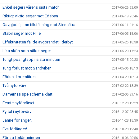
Enkel seger i vårens sista match
2017-06-26 23:09
Riktigt viktig seger mot Edsbyn
2017-06-19 23:46
Oavgjort i jämn tillställning mot Stensätra
2017-06-11 01:16
Stabil seger mot Hille
2017-06-03 18:06
Effektiviteten fällde avgörandet i derbyt
2017-05-25 18:38
Lika skön som säker seger
2017-05-20 17:23
Tungt poängtapp i sista minuten
2017-05-15 00:23
Tung förlust mot Sandviken
2017-05-06 18:13
Förlust i premiären
2017-04-29 16:13
Två nyförvärv
2017-02-22 13:39
Damernas spelschema klart
2017-02-05 21:16
Femte nyförvärvet
2016-12-28 19:29
Fyrtal i nyförvärv
2016-12-07 23:45
Janne förlänger!
2016-11-28 15:39
Eva förlänger!
2016-10-28 12:40
Första förlängningen
2016-10-06 20:56