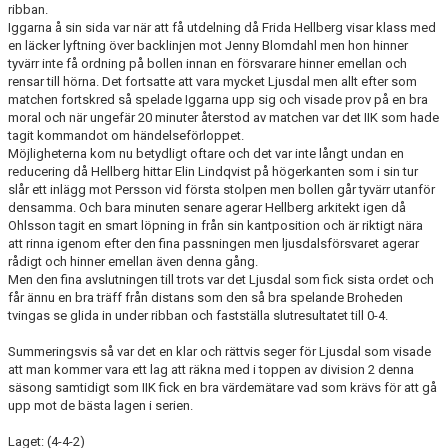
ribban.
Iggarna å sin sida var när att få utdelning då Frida Hellberg visar klass med
en läcker lyftning över backlinjen mot Jenny Blomdahl men hon hinner
tyvärr inte få ordning på bollen innan en försvarare hinner emellan och
rensar till hörna. Det fortsatte att vara mycket Ljusdal men allt efter som
matchen fortskred så spelade Iggarna upp sig och visade prov på en bra
moral och när ungefär 20 minuter återstod av matchen var det IIK som hade
tagit kommandot om händelseförloppet.
Möjligheterna kom nu betydligt oftare och det var inte långt undan en
reducering då Hellberg hittar Elin Lindqvist på högerkanten som i sin tur
slår ett inlägg mot Persson vid första stolpen men bollen går tyvärr utanför
densamma. Och bara minuten senare agerar Hellberg arkitekt igen då
Ohlsson tagit en smart löpning in från sin kantposition och är riktigt nära
att rinna igenom efter den fina passningen men ljusdalsförsvaret agerar
rådigt och hinner emellan även denna gång.
Men den fina avslutningen till trots var det Ljusdal som fick sista ordet och
får ännu en bra träff från distans som den så bra spelande Broheden
tvingas se glida in under ribban och fastställa slutresultatet till 0-4.
Summeringsvis så var det en klar och rättvis seger för Ljusdal som visade
att man kommer vara ett lag att räkna med i toppen av division 2 denna
säsong samtidigt som IIK fick en bra värdemätare vad som krävs för att gå
upp mot de bästa lagen i serien.
Laget: (4-4-2)