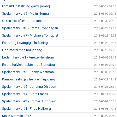
Utmärkt inställning gav 3 poäng
2018-06-12 02:06
Spelarintervju #9 - Malin Norman
2018-06-09 02:14
Orken tröt efter tapper insats
2018-05-30 22:16
Spelarintervju #8 - Emma Trönnhagen
2018-05-29 17:19
Spelarintervju #7 - Michaela Törnquist
2018-05-23 15:34
En poäng i svängig tillställning
2018-05-23 15:18
God moral men noll poäng
2018-05-13 22:26
Ledarintervju #1 - Anette Hellström
2018-05-08 09:12
En bra halvlek räckte mot Stensätra
2018-05-05 22:22
Spelarintervju #6 - Fanny Westman
2018-05-03 23:50
Kämpainsats gav tre premiärpoäng
2018-04-29 12:44
Spelarintervju #5 - Johanna Ohlsson
2018-04-26 23:31
Spelarintervju #4 - Klara Franck
2018-04-14 00:21
Spelarintervju #2 - Emmie Sundqvist
2018-03-07 20:31
Spelarintervju #1 - Frida Hellberg
2018-03-01 17:16
Malin Norman till IIK
2018-02-22 00:40