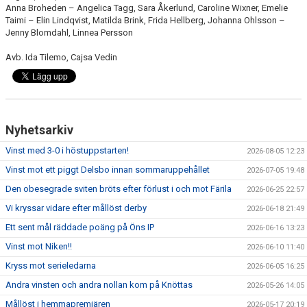
Anna Broheden – Angelica Tagg, Sara Åkerlund, Caroline Wixner, Emelie
Taimi – Elin Lindqvist, Matilda Brink, Frida Hellberg, Johanna Ohlsson –
Jenny Blomdahl, Linnea Persson
Avb. Ida Tilemo, Cajsa Vedin
Nyhetsarkiv
Vinst med 3-0 i höstuppstarten!
2026-08-05 12:23
Vinst mot ett piggt Delsbo innan sommaruppehållet
2026-07-05 19:48
Den obesegrade sviten bröts efter förlust i och mot Färila
2026-06-25 22:57
Vi kryssar vidare efter mållöst derby
2026-06-18 21:49
Ett sent mål räddade poäng på Öns IP
2026-06-16 13:23
Vinst mot Niken!!
2026-06-10 11:40
Kryss mot serieledarna
2026-06-05 16:25
Andra vinsten och andra nollan kom på Knöttas
2026-05-26 14:05
Mållöst i hemmapremiären
2026-05-17 20:19