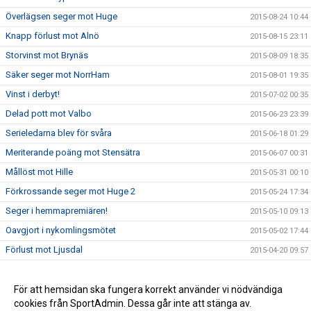
Överlägsen seger mot Huge
2015-08-24 10:44
Knapp förlust mot Alnö
2015-08-15 23:11
Storvinst mot Brynäs
2015-08-09 18:35
Säker seger mot NorrHam
2015-08-01 19:35
Vinst i derbyt!
2015-07-02 00:35
Delad pott mot Valbo
2015-06-23 23:39
Serieledarna blev för svåra
2015-06-18 01:29
Meriterande poäng mot Stensätra
2015-06-07 00:31
Mållöst mot Hille
2015-05-31 00:10
Förkrossande seger mot Huge 2
2015-05-24 17:34
Seger i hemmapremiären!
2015-05-10 09:13
Oavgjort i nykomlingsmötet
2015-05-02 17:44
Förlust mot Ljusdal
2015-04-20 09:57
Storseger i träningsmatchen mot Njutånger
2015-04-15 12:49
DM-revansch på Edsbyn!
För att hemsidan ska fungera korrekt använder vi nödvändiga
2015-03-16 12:59
cookies från SportAdmin. Dessa går inte att stänga av.
Oavgjort i första träningsmatchen
2015-03-02 11:00