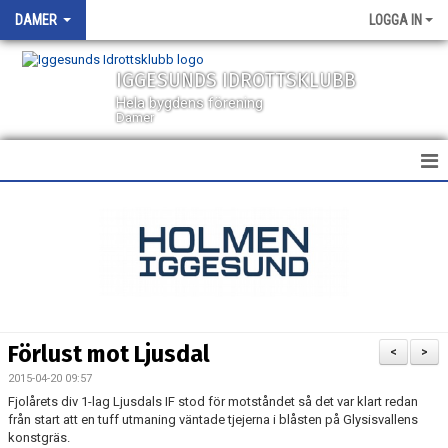
DAMER
LOGGA IN
IGGESUNDS IDROTTSKLUBB
Hela bygdens förening
Damer
HEM
NYHETER
KALENDER
TRUPPEN
Förlust mot Ljusdal
<
>
BILDGALLERI
2015-04-20 09:57
Fjolårets div 1-lag Ljusdals IF stod för motståndet så det var klart redan
DOKUMENT
från start att en tuff utmaning väntade tjejerna i blåsten på Glysisvallens
konstgräs.