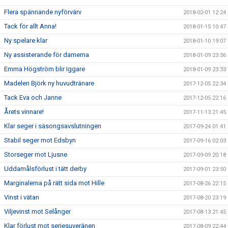
Flera spännande nyförvärv
2018-02-01 12:24
Tack för allt Anna!
2018-01-15 10:47
Ny spelare klar
2018-01-10 19:07
Ny assisterande för damerna
2018-01-09 23:36
Emma Högström blir Iggare
2018-01-09 23:33
Madelen Björk ny huvudtränare
2017-12-05 22:34
Tack Eva och Janne
2017-12-05 22:16
Årets vinnare!
2017-11-13 21:45
Klar seger i säsongsavslutningen
2017-09-24 01:41
Stabil seger mot Edsbyn
2017-09-16 02:03
Storseger mot Ljusne
2017-09-09 20:18
Uddamålsförlust i tätt derby
2017-09-01 23:50
Marginalerna på rätt sida mot Hille
2017-08-26 22:15
Vinst i vätan
2017-08-20 23:19
Viljevinst mot Selånger
2017-08-13 21:45
Klar förlust mot seriesuveränen
2017-08-09 22:44