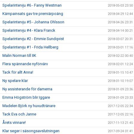
Spelarintervju #6 - Fanny Westman
2018-05-03 23:50
Kämpainsats gav tre premiärpoäng
2018-04-29 12:44
Spelarintervju #5 - Johanna Ohlsson
2018-04-26 23:31
Spelarintervju #4 - Klara Franck
2018-04-14 00:21
Spelarintervju #2 - Emmie Sundqvist
2018-03-07 20:31
Spelarintervju #1 - Frida Hellberg
2018-03-01 17:16
Malin Norman till IIK
2018-02-22 00:40
Flera spännande nyförvärv
2018-02-01 12:24
Tack för allt Anna!
2018-01-15 10:47
Ny spelare klar
2018-01-10 19:07
Ny assisterande för damerna
2018-01-09 23:36
Emma Högström blir Iggare
2018-01-09 23:33
Madelen Björk ny huvudtränare
2017-12-05 22:34
Tack Eva och Janne
2017-12-05 22:16
Årets vinnare!
2017-11-13 21:45
Klar seger i säsongsavslutningen
2017-09-24 01:41