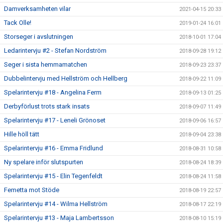
Damverksamheten vilar
2021-04-15 20:33
Tack Olle!
2019-01-24 16:01
Storseger i avslutningen
2018-10-01 17:04
Ledarintervju #2 - Stefan Nordström
2018-09-28 19:12
Seger i sista hemmamatchen
2018-09-23 23:37
Dubbelintervju med Hellström och Hellberg
2018-09-22 11:09
Spelarintervju #18 - Angelina Ferm
2018-09-13 01:25
Derbyförlust trots stark insats
2018-09-07 11:49
Spelarintervju #17 - Leneli Grönoset
2018-09-06 16:57
Hille höll tätt
2018-09-04 23:38
Spelarintervju #16 - Emma Fridlund
2018-08-31 10:58
Ny spelare inför slutspurten
2018-08-24 18:39
Spelarintervju #15 - Elin Tegenfeldt
2018-08-24 11:58
Femetta mot Stöde
2018-08-19 22:57
Spelarintervju #14 - Wilma Hellström
2018-08-17 22:19
Spelarintervju #13 - Maja Lambertsson
2018-08-10 15:19