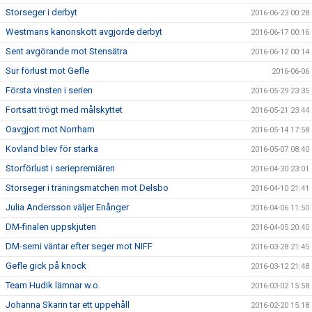
Storseger i derbyt
2016-06-23 00:28
Westmans kanonskott avgjorde derbyt
2016-06-17 00:16
Sent avgörande mot Stensätra
2016-06-12 00:14
Sur förlust mot Gefle
2016-06-06
Första vinsten i serien
2016-05-29 23:35
Fortsatt trögt med målskyttet
2016-05-21 23:44
Oavgjort mot Norrham
2016-05-14 17:58
Kovland blev för starka
2016-05-07 08:40
Storförlust i seriepremiären
2016-04-30 23:01
Storseger i träningsmatchen mot Delsbo
2016-04-10 21:41
Julia Andersson väljer Enånger
2016-04-06 11:50
DM-finalen uppskjuten
2016-04-05 20:40
DM-semi väntar efter seger mot NIFF
2016-03-28 21:45
Gefle gick på knock
2016-03-12 21:48
Team Hudik lämnar w.o.
2016-03-02 15:58
Johanna Skarin tar ett uppehåll
2016-02-20 15:18