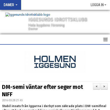
DAMER
LOGGA IN
IGGESUNDS IDROTTSKLUBB
Hela bygdens förening
Damer
HEM
NYHETER
KALENDER
TRUPPEN
DM-semi väntar efter seger mot
<
>
BILDGALLERI
NIFF
2016-03-28 21:45
DOKUMENT
Stabil insats från Iggarna i derbyt som säkrade plats i DM-semifinal