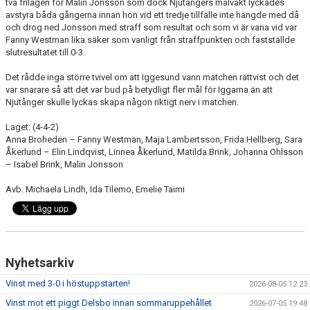
två frilägen för Malin Jonsson som dock Njutångers målvakt lyckades
avstyra båda gångerna innan hon vid ett tredje tillfälle inte hängde med då
och drog ned Jonsson med straff som resultat och som vi är vana vid var
Fanny Westman lika säker som vanligt från straffpunkten och fastställde
slutresultatet till 0-3.
Det rådde inga större tvivel om att Iggesund vann matchen rättvist och det
var snarare så att det var bud på betydligt fler mål för Iggarna än att
Njutånger skulle lyckas skapa någon riktigt nerv i matchen.
Laget: (4-4-2)
Anna Broheden – Fanny Westman, Maja Lambertsson, Frida Hellberg, Sara
Åkerlund – Elin Lindqvist, Linnea Åkerlund, Matilda Brink, Johanna Ohlsson
– Isabel Brink, Malin Jonsson
Avb. Michaela Lindh, Ida Tilemo, Emelie Taimi
Nyhetsarkiv
Vinst med 3-0 i höstuppstarten!
2026-08-05 12:23
Vinst mot ett piggt Delsbo innan sommaruppehållet
2026-07-05 19:48