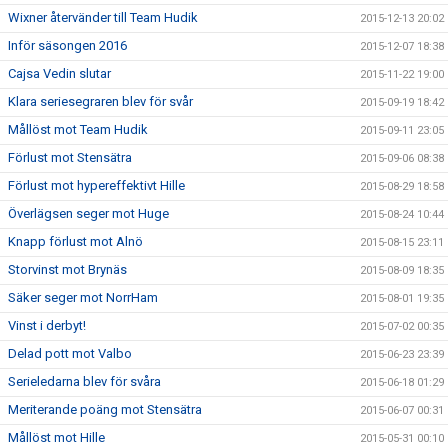
Wixner återvänder till Team Hudik
2015-12-13 20:02
Inför säsongen 2016
2015-12-07 18:38
Cajsa Vedin slutar
2015-11-22 19:00
Klara seriesegraren blev för svår
2015-09-19 18:42
Mållöst mot Team Hudik
2015-09-11 23:05
Förlust mot Stensätra
2015-09-06 08:38
Förlust mot hypereffektivt Hille
2015-08-29 18:58
Överlägsen seger mot Huge
2015-08-24 10:44
Knapp förlust mot Alnö
2015-08-15 23:11
Storvinst mot Brynäs
2015-08-09 18:35
Säker seger mot NorrHam
2015-08-01 19:35
Vinst i derbyt!
2015-07-02 00:35
Delad pott mot Valbo
2015-06-23 23:39
Serieledarna blev för svåra
2015-06-18 01:29
Meriterande poäng mot Stensätra
2015-06-07 00:31
Mållöst mot Hille
2015-05-31 00:10