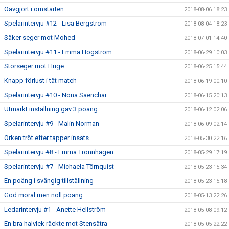
Oavgjort i omstarten
2018-08-06 18:23
Spelarintervju #12 - Lisa Bergström
2018-08-04 18:23
Säker seger mot Mohed
2018-07-01 14:40
Spelarintervju #11 - Emma Högström
2018-06-29 10:03
Storseger mot Huge
2018-06-25 15:44
Knapp förlust i tät match
2018-06-19 00:10
Spelarintervju #10 - Nona Saenchai
2018-06-15 20:13
Utmärkt inställning gav 3 poäng
2018-06-12 02:06
Spelarintervju #9 - Malin Norman
2018-06-09 02:14
Orken tröt efter tapper insats
2018-05-30 22:16
Spelarintervju #8 - Emma Trönnhagen
2018-05-29 17:19
Spelarintervju #7 - Michaela Törnquist
2018-05-23 15:34
En poäng i svängig tillställning
2018-05-23 15:18
God moral men noll poäng
2018-05-13 22:26
Ledarintervju #1 - Anette Hellström
2018-05-08 09:12
En bra halvlek räckte mot Stensätra
2018-05-05 22:22