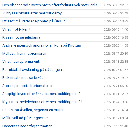
Den obesegrade sviten bröts efter förlust i och mot Färila
2026-06-25 22:57
Vi kryssar vidare efter mållöst derby
2026-06-18 21:49
Ett sent mål räddade poäng på Öns IP
2026-06-16 13:23
Vinst mot Niken!!
2026-06-10 11:40
Kryss mot serieledarna
2026-06-05 16:25
Andra vinsten och andra nollan kom på Knöttas
2026-05-26 14:05
Mållöst i hemmapremiären
2026-05-17 20:19
Vinst i seriepremiären!!
2026-05-11 22:38
Formidabel avslutning på säsongen
2025-10-06 01:37
Blek insats mot serietvåan
2025-09-28 19:27
Storseger i sista bortamatchen!
2025-09-21 05:50
Snöpligt kryss efter ännu ett sent baklängesmål
2025-08-31 12:07
Kryss mot serieledarna efter sent baklängesmål!
2025-08-24 19:56
Förlust på Åvallen, segersviten bruten.
2025-08-17 14:34
Målkavalkad på Kungsvallen
2025-08-12 08:54
Damernas segertåg fortsätter!
2025-07-06 21:48