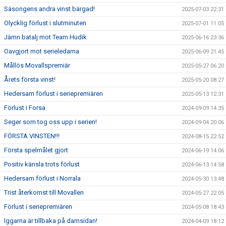
Säsongens andra vinst bärgad!
2025-07-03 22:31
Olycklig förlust i slutminuten
2025-07-01 11:05
Jämn batalj mot Team Hudik
2025-06-16 23:36
Oavgjort mot serieledarna
2025-06-09 21:45
Mållös Movallspremiär
2025-05-27 06:20
Årets första vinst!
2025-05-20 08:27
Hedersam förlust i seriepremiären
2025-05-13 12:31
Förlust i Forsa
2024-09-09 14:35
Seger som tog oss upp i serien!
2024-09-04 20:06
FÖRSTA VINSTEN!!!
2024-08-15 22:52
Första spelmålet gjort
2024-06-19 14:06
Positiv känsla trots förlust
2024-06-13 14:58
Hedersam förlust i Norrala
2024-05-30 13:48
Trist återkomst till Movallen
2024-05-27 22:05
Förlust i seriepremiären
2024-05-08 18:43
Iggarna är tillbaka på damsidan!
2024-04-09 18:12