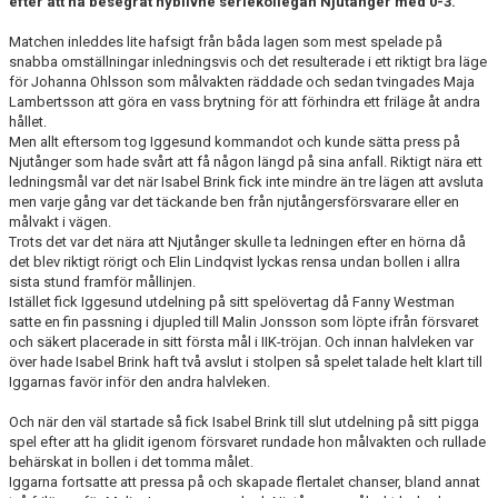
efter att ha besegrat nyblivne seriekollegan Njutånger med 0-3.
KONTAKT
Matchen inleddes lite hafsigt från båda lagen som mest spelade på
MATCHER
snabba omställningar inledningsvis och det resulterade i ett riktigt bra läge
för Johanna Ohlsson som målvakten räddade och sedan tvingades Maja
Lambertsson att göra en vass brytning för att förhindra ett friläge åt andra
hållet.
Men allt eftersom tog Iggesund kommandot och kunde sätta press på
Njutånger som hade svårt att få någon längd på sina anfall. Riktigt nära ett
ledningsmål var det när Isabel Brink fick inte mindre än tre lägen att avsluta
men varje gång var det täckande ben från njutångersförsvarare eller en
målvakt i vägen.
Trots det var det nära att Njutånger skulle ta ledningen efter en hörna då
det blev riktigt rörigt och Elin Lindqvist lyckas rensa undan bollen i allra
sista stund framför mållinjen.
Istället fick Iggesund utdelning på sitt spelövertag då Fanny Westman
satte en fin passning i djupled till Malin Jonsson som löpte ifrån försvaret
och säkert placerade in sitt första mål i IIK-tröjan. Och innan halvleken var
över hade Isabel Brink haft två avslut i stolpen så spelet talade helt klart till
Iggarnas favör inför den andra halvleken.
Och när den väl startade så fick Isabel Brink till slut utdelning på sitt pigga
spel efter att ha glidit igenom försvaret rundade hon målvakten och rullade
behärskat in bollen i det tomma målet.
Iggarna fortsatte att pressa på och skapade flertalet chanser, bland annat