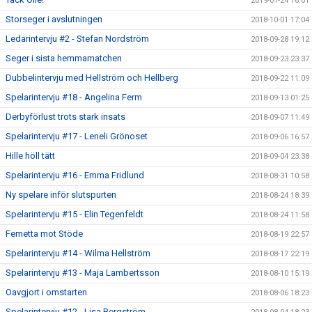
2019-01-24 16:01
Storseger i avslutningen
2018-10-01 17:04
Ledarintervju #2 - Stefan Nordström
2018-09-28 19:12
Seger i sista hemmamatchen
2018-09-23 23:37
Dubbelintervju med Hellström och Hellberg
2018-09-22 11:09
Spelarintervju #18 - Angelina Ferm
2018-09-13 01:25
Derbyförlust trots stark insats
2018-09-07 11:49
Spelarintervju #17 - Leneli Grönoset
2018-09-06 16:57
Hille höll tätt
2018-09-04 23:38
Spelarintervju #16 - Emma Fridlund
2018-08-31 10:58
Ny spelare inför slutspurten
2018-08-24 18:39
Spelarintervju #15 - Elin Tegenfeldt
2018-08-24 11:58
Femetta mot Stöde
2018-08-19 22:57
Spelarintervju #14 - Wilma Hellström
2018-08-17 22:19
Spelarintervju #13 - Maja Lambertsson
2018-08-10 15:19
Oavgjort i omstarten
2018-08-06 18:23
Spelarintervju #12 - Lisa Bergström