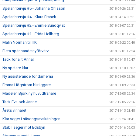
2018-04-29 12:44
Spelarintervju #5 - Johanna Ohlsson
2018-04-26 23:31
Spelarintervju #4 - Klara Franck
2018-04-14 00:21
Spelarintervju #2 - Emmie Sundqvist
2018-03-07 20:31
Spelarintervju #1 - Frida Hellberg
2018-03-01 17:16
Malin Norman till IIK
2018-02-22 00:40
Flera spännande nyförvärv
2018-02-01 12:24
Tack för allt Anna!
2018-01-15 10:47
Ny spelare klar
2018-01-10 19:07
Ny assisterande för damerna
2018-01-09 23:36
Emma Högström blir Iggare
2018-01-09 23:33
Madelen Björk ny huvudtränare
2017-12-05 22:34
Tack Eva och Janne
2017-12-05 22:16
Årets vinnare!
2017-11-13 21:45
Klar seger i säsongsavslutningen
2017-09-24 01:41
Stabil seger mot Edsbyn
2017-09-16 02:03
Storseger mot Ljusne