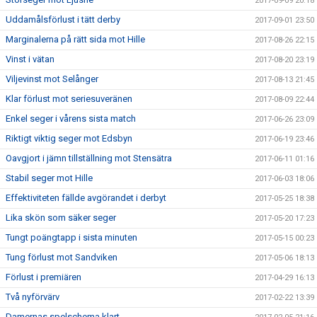
2017-09-09 20:18
Uddamålsförlust i tätt derby
2017-09-01 23:50
Marginalerna på rätt sida mot Hille
2017-08-26 22:15
Vinst i vätan
2017-08-20 23:19
Viljevinst mot Selånger
2017-08-13 21:45
Klar förlust mot seriesuveränen
2017-08-09 22:44
Enkel seger i vårens sista match
2017-06-26 23:09
Riktigt viktig seger mot Edsbyn
2017-06-19 23:46
Oavgjort i jämn tillställning mot Stensätra
2017-06-11 01:16
Stabil seger mot Hille
2017-06-03 18:06
Effektiviteten fällde avgörandet i derbyt
2017-05-25 18:38
Lika skön som säker seger
2017-05-20 17:23
Tungt poängtapp i sista minuten
2017-05-15 00:23
Tung förlust mot Sandviken
2017-05-06 18:13
Förlust i premiären
2017-04-29 16:13
Två nyförvärv
2017-02-22 13:39
Damernas spelschema klart