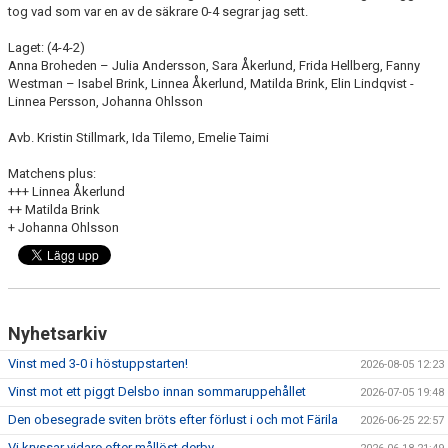
tog vad som var en av de säkrare 0-4 segrar jag sett.
Laget: (4-4-2)
Anna Broheden – Julia Andersson, Sara Åkerlund, Frida Hellberg, Fanny
Westman – Isabel Brink, Linnea Åkerlund, Matilda Brink, Elin Lindqvist -
Linnea Persson, Johanna Ohlsson
Avb. Kristin Stillmark, Ida Tilemo, Emelie Taimi
Matchens plus:
+++ Linnea Åkerlund
++ Matilda Brink
+ Johanna Ohlsson
Nyhetsarkiv
Vinst med 3-0 i höstuppstarten!
2026-08-05 12:23
Vinst mot ett piggt Delsbo innan sommaruppehållet
2026-07-05 19:48
Den obesegrade sviten bröts efter förlust i och mot Färila
2026-06-25 22:57
Vi kryssar vidare efter mållöst derby