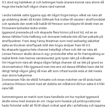
0-2 stod sig halvleken ut och ledningen hade snarare kunnat vara större då
Huge inte hade haft någon chans värd namnet.
I andra halvlek satte Iggarna upp ett något högre tempo vilket var nära att
ge utdelning direkt då Kristin Stillmark fick bollen till vänster i straffområdet
och spelade den snett inåt bakåt till Persson som klippte till direkt men en
försvarare lyckades täcka undan.
Iggesund pressade på och skapade flera hörnor på kort tid, vid en av
dessa fälldes Frida Hellberg och domaren tvekade inte då han pekade på
straffpunkten. Fram steg Fanny Westman som med sedvanlig säkerhet
satte en klockren straffspark intill den högra stolpen fram till 0-3.
Nu skapade Iggarna heta chanser betydligt oftare och det var nära att
Linnea Persson skulle skriva in sig i protokollet efter en fin framspelning av
Isabel Brink men hennes vänsteravslut gick tyvärr rakt på målvakten.
Om Huge kom nära att skapa några farliga chanser så var det på grund av
okoncentration från Iggesund men inte ens vid dessa tillfällen hann det bli
riktigt farligt någon gång då man allt som oftast kunde reda ut det mesta
utan större bekymmer.
Dominansen från de vitblå fortsatte och innan matchen var till ända hade
Johanna Ohlsson hunnit med att dubbla sin målskörd då hon satte 0-4 från
nära håll.
Summeringsvis en match som bara handlade om hur mycket Iggesund
skulle vinna med snarare än om. Huge som huserar på jumbopositionen
hade förtvivlat svårt att få till något ordnat spel alls i anfallsväg och Iggarna