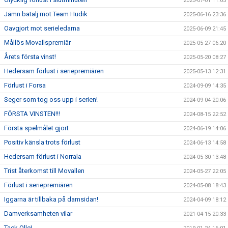
2025-07-01 11:05
Jämn batalj mot Team Hudik
2025-06-16 23:36
Oavgjort mot serieledarna
2025-06-09 21:45
Mållös Movallspremiär
2025-05-27 06:20
Årets första vinst!
2025-05-20 08:27
Hedersam förlust i seriepremiären
2025-05-13 12:31
Förlust i Forsa
2024-09-09 14:35
Seger som tog oss upp i serien!
2024-09-04 20:06
FÖRSTA VINSTEN!!!
2024-08-15 22:52
Första spelmålet gjort
2024-06-19 14:06
Positiv känsla trots förlust
2024-06-13 14:58
Hedersam förlust i Norrala
2024-05-30 13:48
Trist återkomst till Movallen
2024-05-27 22:05
Förlust i seriepremiären
2024-05-08 18:43
Iggarna är tillbaka på damsidan!
2024-04-09 18:12
Damverksamheten vilar
2021-04-15 20:33
Tack Olle!