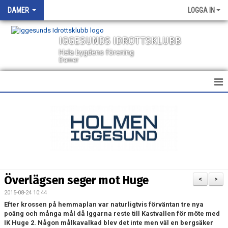
DAMER
LOGGA IN
IGGESUNDS IDROTTSKLUBB
Hela bygdens förening
Damer
HEM
NYHETER
KALENDER
TRUPPEN
Överlägsen seger mot Huge
<
>
BILDGALLERI
2015-08-24 10:44
Efter krossen på hemmaplan var naturligtvis förväntan tre nya
DOKUMENT
poäng och många mål då Iggarna reste till Kastvallen för möte med
IK Huge 2. Någon målkavalkad blev det inte men väl en bergsäker