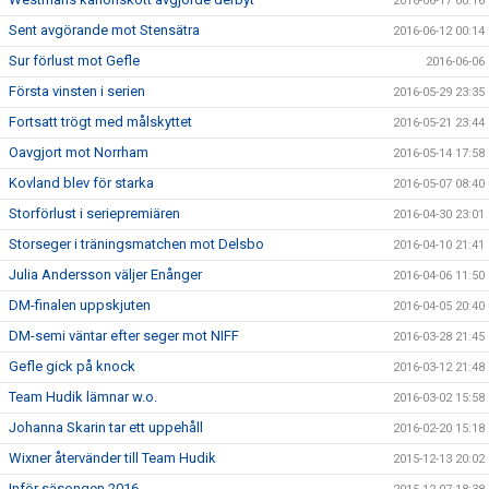
2016-06-17 00:16
Sent avgörande mot Stensätra
2016-06-12 00:14
Sur förlust mot Gefle
2016-06-06
Första vinsten i serien
2016-05-29 23:35
Fortsatt trögt med målskyttet
2016-05-21 23:44
Oavgjort mot Norrham
2016-05-14 17:58
Kovland blev för starka
2016-05-07 08:40
Storförlust i seriepremiären
2016-04-30 23:01
Storseger i träningsmatchen mot Delsbo
2016-04-10 21:41
Julia Andersson väljer Enånger
2016-04-06 11:50
DM-finalen uppskjuten
2016-04-05 20:40
DM-semi väntar efter seger mot NIFF
2016-03-28 21:45
Gefle gick på knock
2016-03-12 21:48
Team Hudik lämnar w.o.
2016-03-02 15:58
Johanna Skarin tar ett uppehåll
2016-02-20 15:18
Wixner återvänder till Team Hudik
2015-12-13 20:02
Inför säsongen 2016