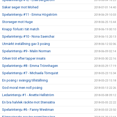
2018-08-04 18:23
Säker seger mot Mohed
2018-07-01 14:40
Spelarintervju #11 - Emma Högström
2018-06-29 10:03
Storseger mot Huge
2018-06-25 15:44
Knapp förlust i tät match
2018-06-19 00:10
Spelarintervju #10 - Nona Saenchai
2018-06-15 20:13
Utmärkt inställning gav 3 poäng
2018-06-12 02:06
Spelarintervju #9 - Malin Norman
2018-06-09 02:14
Orken tröt efter tapper insats
2018-05-30 22:16
Spelarintervju #8 - Emma Trönnhagen
2018-05-29 17:19
Spelarintervju #7 - Michaela Törnquist
2018-05-23 15:34
En poäng i svängig tillställning
2018-05-23 15:18
God moral men noll poäng
2018-05-13 22:26
Ledarintervju #1 - Anette Hellström
2018-05-08 09:12
En bra halvlek räckte mot Stensätra
2018-05-05 22:22
Spelarintervju #6 - Fanny Westman
2018-05-03 23:50
Kämpainsats gav tre premiärpoäng