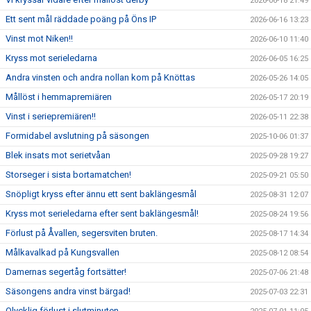
2026-06-18 21:49
Ett sent mål räddade poäng på Öns IP
2026-06-16 13:23
Vinst mot Niken!!
2026-06-10 11:40
Kryss mot serieledarna
2026-06-05 16:25
Andra vinsten och andra nollan kom på Knöttas
2026-05-26 14:05
Mållöst i hemmapremiären
2026-05-17 20:19
Vinst i seriepremiären!!
2026-05-11 22:38
Formidabel avslutning på säsongen
2025-10-06 01:37
Blek insats mot serietvåan
2025-09-28 19:27
Storseger i sista bortamatchen!
2025-09-21 05:50
Snöpligt kryss efter ännu ett sent baklängesmål
2025-08-31 12:07
Kryss mot serieledarna efter sent baklängesmål!
2025-08-24 19:56
Förlust på Åvallen, segersviten bruten.
2025-08-17 14:34
Målkavalkad på Kungsvallen
2025-08-12 08:54
Damernas segertåg fortsätter!
2025-07-06 21:48
Säsongens andra vinst bärgad!
2025-07-03 22:31
Olycklig förlust i slutminuten