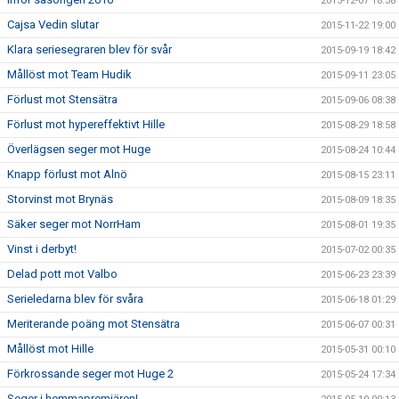
2015-12-07 18:38
Cajsa Vedin slutar
2015-11-22 19:00
Klara seriesegraren blev för svår
2015-09-19 18:42
Mållöst mot Team Hudik
2015-09-11 23:05
Förlust mot Stensätra
2015-09-06 08:38
Förlust mot hypereffektivt Hille
2015-08-29 18:58
Överlägsen seger mot Huge
2015-08-24 10:44
Knapp förlust mot Alnö
2015-08-15 23:11
Storvinst mot Brynäs
2015-08-09 18:35
Säker seger mot NorrHam
2015-08-01 19:35
Vinst i derbyt!
2015-07-02 00:35
Delad pott mot Valbo
2015-06-23 23:39
Serieledarna blev för svåra
2015-06-18 01:29
Meriterande poäng mot Stensätra
2015-06-07 00:31
Mållöst mot Hille
2015-05-31 00:10
Förkrossande seger mot Huge 2
2015-05-24 17:34
Seger i hemmapremiären!