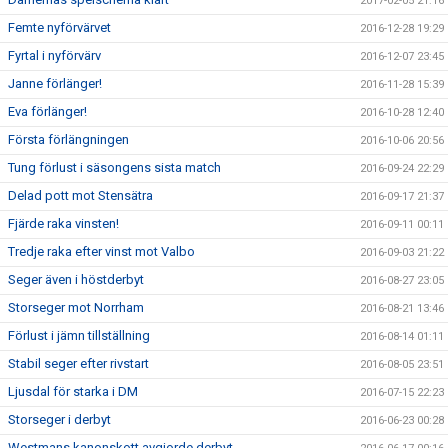
2017-02-05 21:16
Femte nyförvärvet
2016-12-28 19:29
Fyrtal i nyförvärv
2016-12-07 23:45
Janne förlänger!
2016-11-28 15:39
Eva förlänger!
2016-10-28 12:40
Första förlängningen
2016-10-06 20:56
Tung förlust i säsongens sista match
2016-09-24 22:29
Delad pott mot Stensätra
2016-09-17 21:37
Fjärde raka vinsten!
2016-09-11 00:11
Tredje raka efter vinst mot Valbo
2016-09-03 21:22
Seger även i höstderbyt
2016-08-27 23:05
Storseger mot Norrham
2016-08-21 13:46
Förlust i jämn tillställning
2016-08-14 01:11
Stabil seger efter rivstart
2016-08-05 23:51
Ljusdal för starka i DM
2016-07-15 22:23
Storseger i derbyt
2016-06-23 00:28
Westmans kanonskott avgjorde derbyt