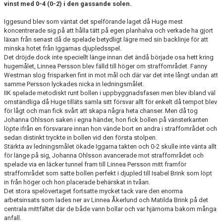
vinst med 0-4 (0-2) i den gassande solen.
KONTAKT
Iggesund blev som väntat det spelförande laget då Huge mest
MATCHER
koncentrerade sig på att hålla tätt på egen planhalva och verkade ha gjort
läxan från senast då de spelade betydligt lägre med sin backlinje för att
minska hotet från Iggarnas djupledsspel.
Det dröjde dock inte speciellt länge innan det ändå började osa hett kring
hugemålet, Linnea Persson blev fälld till höger om straffområdet. Fanny
Westman slog frisparken fint in mot mål och där var det inte långt undan att
samme Persson lyckades nicka in ledningsmålet.
IIK spelade metodiskt runt bollen i uppbyggnadsfasen men blev ibland väl
omständliga då Huge tilläts samla sitt försvar allt för enkelt då tempot blev
för lågt och man fick svårt att skapa några heta chanser. Men då tog
Johanna Ohlsson saken i egna händer, hon fick bollen på vänsterkanten
löpte ifrån en försvarare innan hon vände bort en andra i straffområdet och
sedan distinkt tryckte in bollen vid den första stolpen.
Stärkta av ledningsmålet ökade Iggarna takten och 0-2 skulle inte vänta allt
för länge på sig, Johanna Ohlsson avancerade mot straffområdet och
spelade via en läcker tunnel fram till Linnea Persson mitt framför
straffområdet som satte bollen perfekt i djupled till Isabel Brink som löpt
in från höger och hon placerade behärskat in tvåan.
Det stora spelövertaget fortsatte mycket tack vare den enorma
arbetsinsats som lades ner av Linnea Åkerlund och Matilda Brink på det
centrala mittfältet där de både vann bollar och var hjärnorna bakom många
anfall.