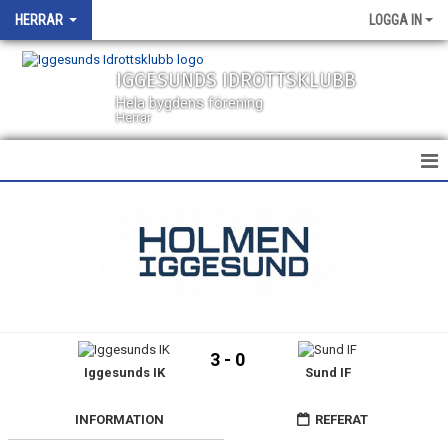
HERRAR
LOGGA IN
IGGESUNDS IDROTTSKLUBB
Hela bygdens förening
Herrar
HEM
NYHETER
KALENDER
TRUPPEN
3 - 0
Iggesunds IK
Sund IF
BILDGALLERI
DOKUMENT
INFORMATION
REFERAT