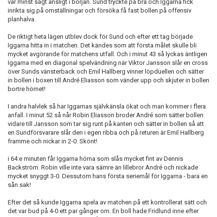
var minst sagt änsligt i början. Sund tryckte på bra och Iggarna fick
inrikta sig på omställningar och försöka få fast bollen på offensiv
planhalva.
De riktigt heta lägen utblev dock för Sund och efter ett tag började
Iggarna hitta in i matchen. Det kändes som att första målet skulle bli
mycket avgörande för matchens utfall. Och i minut 43 så lyckas äntligen
Iggarna med en diagonal spelvändning när Viktor Jansson slår en cross
över Sunds vänsterback och Emil Hallberg vinner löpduellen och sätter
in bollen i boxen till André Eliasson som vänder upp och skjuter in bollen
bortre hörnet!
I andra halvlek så har Iggarnas självkänsla ökat och man kommer i flera
anfall. I minut 52 så når Robin Eliasson broder André som sätter bollen
vidare till Jansson som tar sig runt på kanten och sätter in bollen så att
en Sundförsvarare slår den i egen ribba och på returen är Emil Hallberg
framme och nickar in 2-0. Skönt!
i 64:e minuten får Iggarna hörna som slås mycket fint av Dennis
Backström. Robin ville inte vara sämre än lillebror André och nickade
mycket snyggt 3-0. Dessutom hans första seriemål för Iggarna - bara en
sån sak!
Efter det så kunde Iggarna spela av matchen på ett kontrollerat sätt och
det var bud på 4-0 ett par gånger om. En boll hade Fridlund inne efter