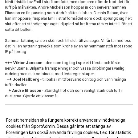
blivit friställd av Emil i straffområdet men domaren dömde bort det för
ruff på målvakten. André Mickelsson hoppar in och serverar namnen
Eliasson en fin pasning som André sätter i ribban. Dennis Baban, även
han inhoppare, frispelar Emil i straffområdet som dock sprungit sig helt
slut efter att ständigt sprungit i djupled så krafterna räcker inte till för att
sätta dit bollen.
Sammanfattningsvis en skön och till slut rättvis seger. Vi får ta med oss
det in i en ny träningsvecka som kröns av en ny hemmamatch mot Frösö
IF på lördag.
+++ Viktor Jansson
- den som tog tag i spelet i första och löste
nervknutarna. Briljanta framspelningar och vassa dribblingar i vanlig
ordning men nu kombinerat med ledaregenskaper.
++ Joel Hallberg
- tillbaka i mittförsvaret och tog och vann många
tuffa dueller.
+ André Eliasson
- Ständigt hot och som vanligt stark och tuff i
duellerna. Gjorde ett klassmål.
<< Tillbaka
För att hemsidan ska fungera korrekt använder vi nödvändiga
cookies från SportAdmin. Dessa går inte att stänga av.
Föreningen kan också använda frivilliga cookies, t.ex. för statistik