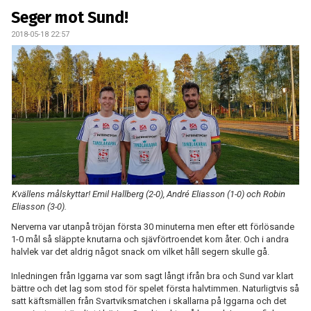
KONTAKT
Seger mot Sund!
2018-05-18 22:57
MATCHER
Kvällens målskyttar! Emil Hallberg (2-0), André Eliasson (1-0) och Robin
Eliasson (3-0).
Nerverna var utanpå tröjan första 30 minuterna men efter ett förlösande
1-0 mål så släppte knutarna och sjävförtroendet kom åter. Och i andra
halvlek var det aldrig något snack om vilket håll segern skulle gå.
Inledningen från Iggarna var som sagt långt ifrån bra och Sund var klart
bättre och det lag som stod för spelet första halvtimmen. Naturligtvis så
satt käftsmällen från Svartviksmatchen i skallarna på Iggarna och det