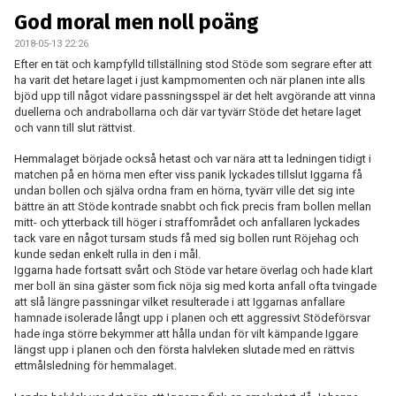
KONTAKT
God moral men noll poäng
2018-05-13 22:26
MATCHER
Efter en tät och kampfylld tillställning stod Stöde som segrare efter att
ha varit det hetare laget i just kampmomenten och när planen inte alls
bjöd upp till något vidare passningsspel är det helt avgörande att vinna
duellerna och andrabollarna och där var tyvärr Stöde det hetare laget
och vann till slut rättvist.
Hemmalaget började också hetast och var nära att ta ledningen tidigt i
matchen på en hörna men efter viss panik lyckades tillslut Iggarna få
undan bollen och själva ordna fram en hörna, tyvärr ville det sig inte
bättre än att Stöde kontrade snabbt och fick precis fram bollen mellan
mitt- och ytterback till höger i straffområdet och anfallaren lyckades
tack vare en något tursam studs få med sig bollen runt Röjehag och
kunde sedan enkelt rulla in den i mål.
Iggarna hade fortsatt svårt och Stöde var hetare överlag och hade klart
mer boll än sina gäster som fick nöja sig med korta anfall ofta tvingade
att slå längre passningar vilket resulterade i att Iggarnas anfallare
hamnade isolerade långt upp i planen och ett aggressivt Stödeförsvar
hade inga större bekymmer att hålla undan för vilt kämpande Iggare
längst upp i planen och den första halvleken slutade med en rättvis
ettmålsledning för hemmalaget.