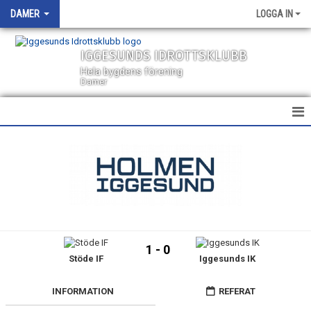
DAMER
LOGGA IN
IGGESUNDS IDROTTSKLUBB
Hela bygdens förening
Damer
HEM
NYHETER
KALENDER
TRUPPEN
1 - 0
Stöde IF
Iggesunds IK
BILDGALLERI
DOKUMENT
INFORMATION
REFERAT