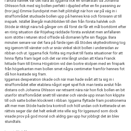
I andra halvlek var det nära att Iggarna fick en smakstart då Johanna
Ohlsson fick med sig bollen perfekt i djupled efter en fin passning av
(tror jag) Emmie Sundqvist men helt plötsligt när hon var på väg in i
straffområdet studsade bollen upp på hennes knä och försvann ut till
inspark. Istället återgår matchbilden till den från första halvlek och
Stöde är riktigt nära två gånger om då först de får ett mål bortdömt efter
en rörig situation där Röjehag räddade första avslutet men anfallaren
som stötte i returen stod offside så domaren lyfte sin flagga. Bara
minuten senare var det fara på färde igen då Stödes skyttedrottning tog
sig igenom till vänster och ur snäv vinkel sköt bollen i undersidan av
ribban och ut. Iggarna fick förlita sig mycket till fasta situationer för att
hinna flytta fram laget och det var inte långt undan att Klara Franck
hittade fram till Emma Högström vid den bortre stolpen med en frispark
från högerkanten men bollen smet några centimeter framför hennes fot
då hon kastade sig fram.
Iggarnas desperation ökade och när man hade svårt att ta sig in i
straffområdet eller etablera något eget spel fick man testa avslut från
distans och Johanna Ohlsson var retsamt nära när hon fick bollen en bit
utanför straffområdet snett till vänster och vände upp innan hon klippte
till och satte bollen klockrent i ribban. Iggarna flyttade fram positionerna
allt mer men Stöde hade bra kontroll och höll undan och kvitterade ut en
rättvis seger där det helt enkelt inte ville sig för Iggesund som dock
visade prov på god moral och aldrig gav upp hur jobbigt det än blev
stundtals.