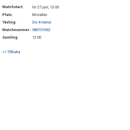
KONTAKT
Matchstart:
lör 27 juni, 13:00
Plats:
Movallen
MATCHER
Tävling:
Div 4.Herrar
Matchnummer:
080101062
Samling:
12:00
<< Tillbaka