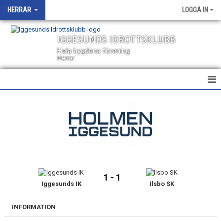
HERRAR
LOGGA IN
IGGESUNDS IDROTTSKLUBB
Hela bygdens förening
Herrar
HEM
NYHETER
KALENDER
TRUPPEN
1 - 1
Iggesunds IK
Ilsbo SK
BILDGALLERI
DOKUMENT
INFORMATION