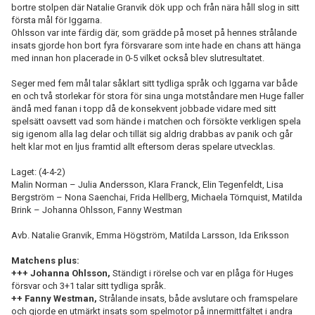
bortre stolpen där Natalie Granvik dök upp och från nära håll slog in sitt
första mål för Iggarna.
Ohlsson var inte färdig där, som grädde på moset på hennes strålande
insats gjorde hon bort fyra försvarare som inte hade en chans att hänga
med innan hon placerade in 0-5 vilket också blev slutresultatet.
Seger med fem mål talar såklart sitt tydliga språk och Iggarna var både
en och två storlekar för stora för sina unga motståndare men Huge faller
ändå med fanan i topp då de konsekvent jobbade vidare med sitt
spelsätt oavsett vad som hände i matchen och försökte verkligen spela
sig igenom alla lag delar och tillät sig aldrig drabbas av panik och går
helt klar mot en ljus framtid allt eftersom deras spelare utvecklas.
Laget: (4-4-2)
Malin Norman – Julia Andersson, Klara Franck, Elin Tegenfeldt, Lisa
Bergström – Nona Saenchai, Frida Hellberg, Michaela Törnquist, Matilda
Brink – Johanna Ohlsson, Fanny Westman
Avb. Natalie Granvik, Emma Högström, Matilda Larsson, Ida Eriksson
Matchens plus:
+++ Johanna Ohlsson,
Ständigt i rörelse och var en plåga för Huges
försvar och 3+1 talar sitt tydliga språk.
++ Fanny Westman,
Strålande insats, både avslutare och framspelare
och gjorde en utmärkt insats som spelmotor på innermittfältet i andra