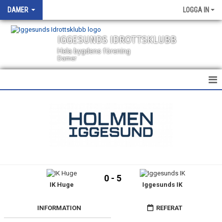
DAMER
LOGGA IN
IGGESUNDS IDROTTSKLUBB
Hela bygdens förening
Damer
HEM
NYHETER
KALENDER
TRUPPEN
0 - 5
IK Huge
Iggesunds IK
BILDGALLERI
DOKUMENT
INFORMATION
REFERAT