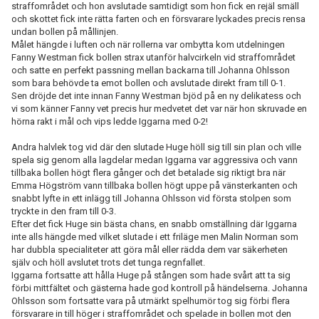
straffområdet och hon avslutade samtidigt som hon fick en rejäl smäll
och skottet fick inte rätta farten och en försvarare lyckades precis rensa
undan bollen på mållinjen.
Målet hängde i luften och när rollerna var ombytta kom utdelningen
Fanny Westman fick bollen strax utanför halvcirkeln vid straffområdet
och satte en perfekt passning mellan backarna till Johanna Ohlsson
som bara behövde ta emot bollen och avslutade direkt fram till 0-1.
Sen dröjde det inte innan Fanny Westman bjöd på en ny delikatess och
vi som känner Fanny vet precis hur medvetet det var när hon skruvade en
hörna rakt i mål och vips ledde Iggarna med 0-2!
Andra halvlek tog vid där den slutade Huge höll sig till sin plan och ville
spela sig genom alla lagdelar medan Iggarna var aggressiva och vann
tillbaka bollen högt flera gånger och det betalade sig riktigt bra när
Emma Högström vann tillbaka bollen högt uppe på vänsterkanten och
snabbt lyfte in ett inlägg till Johanna Ohlsson vid första stolpen som
tryckte in den fram till 0-3.
Efter det fick Huge sin bästa chans, en snabb omställning där Iggarna
inte alls hängde med vilket slutade i ett friläge men Malin Norman som
har dubbla specialiteter att göra mål eller rädda dem var säkerheten
själv och höll avslutet trots det tunga regnfallet.
Iggarna fortsatte att hålla Huge på stången som hade svårt att ta sig
förbi mittfältet och gästerna hade god kontroll på händelserna. Johanna
Ohlsson som fortsatte vara på utmärkt spelhumör tog sig förbi flera
försvarare in till höger i straffområdet och spelade in bollen mot den