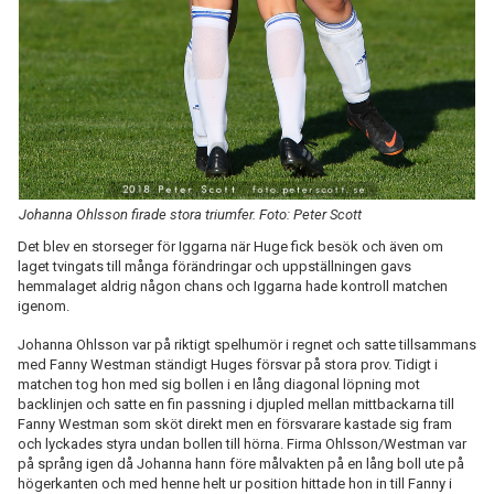
Johanna Ohlsson firade stora triumfer. Foto: Peter Scott
Det blev en storseger för Iggarna när Huge fick besök och även om
laget tvingats till många förändringar och uppställningen gavs
hemmalaget aldrig någon chans och Iggarna hade kontroll matchen
igenom.
Johanna Ohlsson var på riktigt spelhumör i regnet och satte tillsammans
med Fanny Westman ständigt Huges försvar på stora prov. Tidigt i
matchen tog hon med sig bollen i en lång diagonal löpning mot
backlinjen och satte en fin passning i djupled mellan mittbackarna till
Fanny Westman som sköt direkt men en försvarare kastade sig fram
och lyckades styra undan bollen till hörna. Firma Ohlsson/Westman var
på språng igen då Johanna hann före målvakten på en lång boll ute på
högerkanten och med henne helt ur position hittade hon in till Fanny i